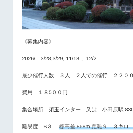
《募集内容》
2026/ 3/28,3/29, 11/18 、12/2
最少催行人数 ３人 ２人での催行 ２２０
費用 １８5００円
集合場所 須玉インター 又は 小田原駅 83
難易度 B３
標高差 868m 距離９．３キ