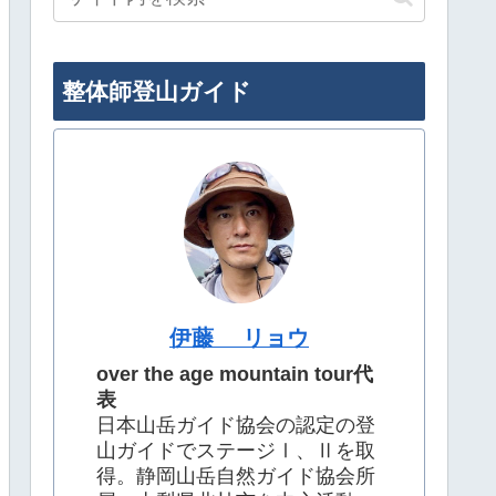
整体師登山ガイド
伊藤 リョウ
over the age mountain tour代
表
日本山岳ガイド協会の認定の登
山ガイドでステージⅠ、Ⅱを取
得。静岡山岳自然ガイド協会所