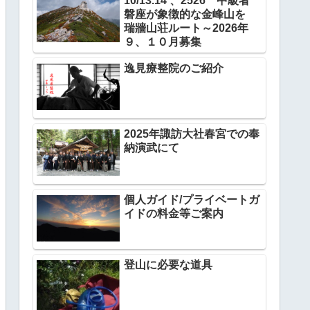
10/13.14 、2526 中級者
磐座が象徴的な金峰山を
瑞牆山荘ルート～2026年
９、１０月募集
逸見療整院のご紹介
2025年諏訪大社春宮での奉
納演武にて
個人ガイド/プライベートガ
イドの料金等ご案内
登山に必要な道具