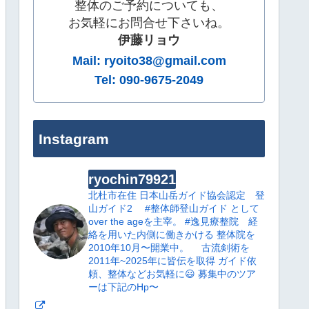
整体のご予約についても、
お気軽にお問合せ下さいね。
伊藤リョウ
Mail: ryoito38@gmail.com
Tel: 090-9675-2049
Instagram
ryochin79921
北杜市在住
日本山岳ガイド協会認定 登
山ガイド2
#整体師登山ガイド として
over the ageを主宰。
#逸見療整院 経
絡を用いた内側に働きかける 整体院を
2010年10月〜開業中。
古流剣術を
2011年~2025年に皆伝を取得
ガイド依
頼、整体などお気軽に😃
募集中のツア
ーは下記のHp〜