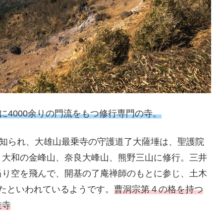
に4000余りの門流をもつ修行専門の寺。
て知られ、大雄山最乗寺の守護道了大薩埵は、聖護院
、大和の金峰山、奈良大峰山、熊野三山に修行。三井
当り空を飛んで、開基の了庵禅師のもとに参じ、土木
たといわれているようです。
曹洞宗第４の格を持つ
乗寺