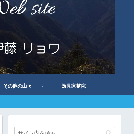
その他の山々
逸見療整院