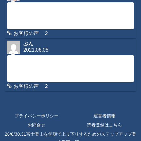
コメントに感想を寄せて頂き有難う御座います。緊急時はも
ちろんですが、日常のメンテナンスなどもさせてもらってお
りますので、是非またご利用くださいね。今後とも宜しくお
願いします。
お客様の声 ２
ぶん
2021.06.05
初めてコメントさせていただきます。３日ほど前から腰と背
中が痛くてあまりの痛さでメールをさせていただきました
が、夕方お返事をいただき夜にかけて遠隔施術をしていただ
きました。朝起きたら、「な、なんと！痛く...
お客様の声 ２
プライバシーポリシー
運営者情報
お問合せ
読者登録はこちら
26/8/30.31富士登山を笑顔で上り下りするためのステップアップ登