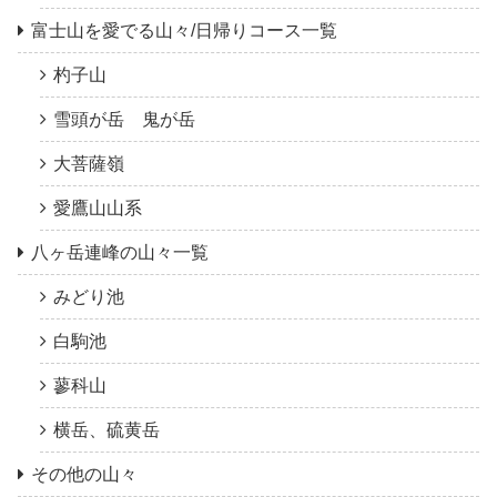
富士山を愛でる山々/日帰りコース一覧
杓子山
雪頭が岳 鬼が岳
大菩薩嶺
愛鷹山山系
八ヶ岳連峰の山々一覧
みどり池
白駒池
蓼科山
横岳、硫黄岳
その他の山々