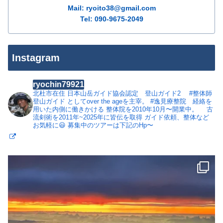
Mail: ryoito38@gmail.com
Tel: 090-9675-2049
Instagram
ryochin79921
北杜市在住
日本山岳ガイド協会認定 登山ガイド2
#整体師
登山ガイド としてover the ageを主宰。
#逸見療整院 経絡を
用いた内側に働きかける 整体院を2010年10月〜開業中。
古
流剣術を2011年~2025年に皆伝を取得
ガイド依頼、整体など
お気軽に😃
募集中のツアーは下記のHp〜