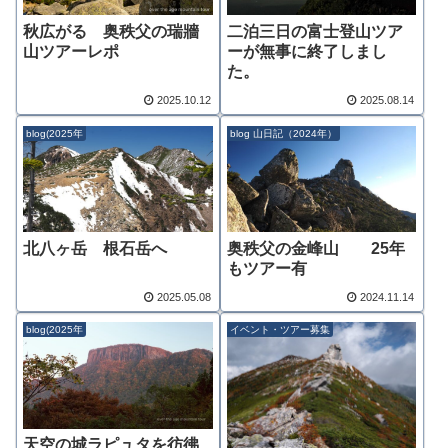
秋広がる 奥秩父の瑞牆
二泊三日の富士登山ツア
山ツアーレポ
ーが無事に終了しまし
た。
2025.10.12
2025.08.14
blog(2025年
blog 山日記（2024年）
北八ヶ岳 根石岳へ
奥秩父の金峰山 25年
もツアー有
2025.05.08
2024.11.14
blog(2025年
イベント・ツアー募集
天空の城ラピュタを彷彿