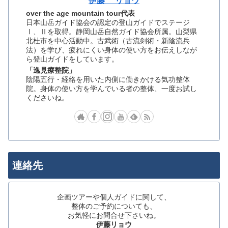
伊藤 リョウ
over the age mountain tour代表
日本山岳ガイド協会の認定の登山ガイドでステージ
Ⅰ、Ⅱを取得。静岡山岳自然ガイド協会所属。山梨県
北杜市を中心活動中。古武術（古流剣術・新陰流兵
法）を学び、疲れにくい身体の使い方をお伝えしなが
ら登山ガイドをしています。
「逸見療整院」
陰陽五行・経絡を用いた内側に働きかける気功整体
院。身体の使い方を学んでいる者の整体、一度お試し
くださいね。
連絡先
企画ツアーや個人ガイドに関して、
整体のご予約についても、
お気軽にお問合せ下さいね。
伊藤リョウ