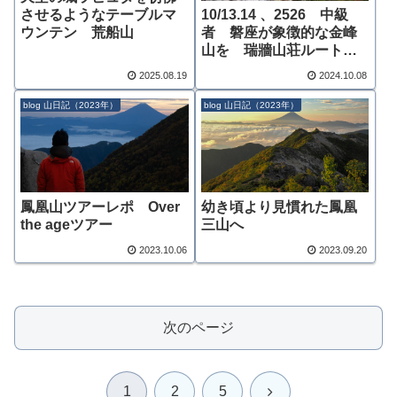
10/13.14 、2526 中級
させるようなテーブルマ
者 磐座が象徴的な金峰
ウンテン 荒船山
山を 瑞牆山荘ルート～
2026年９、１０月募集
2025.08.19
2024.10.08
blog 山日記（2023年）
blog 山日記（2023年）
鳳凰山ツアーレポ Over
幼き頃より見慣れた鳳凰
the ageツアー
三山へ
2023.10.06
2023.09.20
次のページ
次
1
2
5