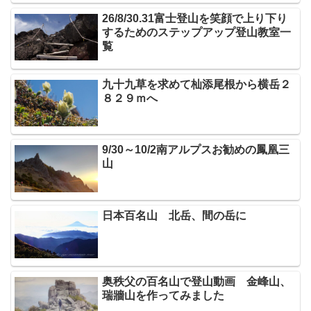
26/8/30.31富士登山を笑顔で上り下り
するためのステップアップ登山教室一
覧
九十九草を求めて杣添尾根から横岳２
８２９ｍへ
9/30～10/2南アルプスお勧めの鳳凰三
山
日本百名山 北岳、間の岳に
奥秩父の百名山で登山動画 金峰山、
瑞牆山を作ってみました