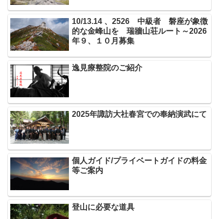
10/13.14 、2526 中級者 磐座が象徴
的な金峰山を 瑞牆山荘ルート～2026
年９、１０月募集
逸見療整院のご紹介
2025年諏訪大社春宮での奉納演武にて
個人ガイド/プライベートガイドの料金
等ご案内
登山に必要な道具