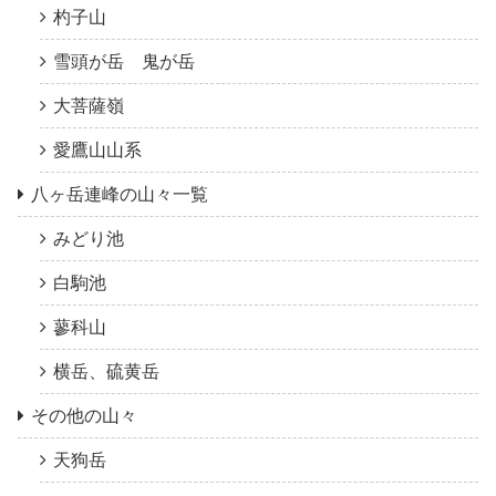
杓子山
雪頭が岳 鬼が岳
大菩薩嶺
愛鷹山山系
八ヶ岳連峰の山々一覧
みどり池
白駒池
蓼科山
横岳、硫黄岳
その他の山々
天狗岳