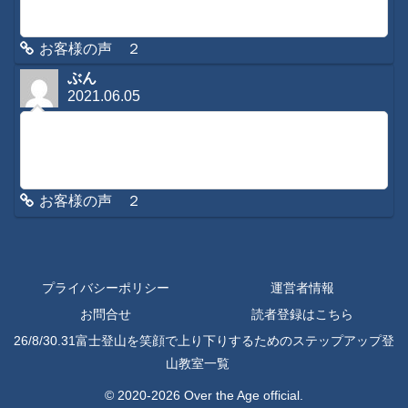
りますので、是非またご利用くださいね。今後とも宜しくお
願いします。
お客様の声 ２
ぶん
2021.06.05
初めてコメントさせていただきます。３日ほど前から腰と背
中が痛くてあまりの痛さでメールをさせていただきました
が、夕方お返事をいただき夜にかけて遠隔施術をしていただ
きました。朝起きたら、「な、なんと！痛く...
お客様の声 ２
プライバシーポリシー
運営者情報
お問合せ
読者登録はこちら
26/8/30.31富士登山を笑顔で上り下りするためのステップアップ登
山教室一覧
© 2020-2026 Over the Age official.