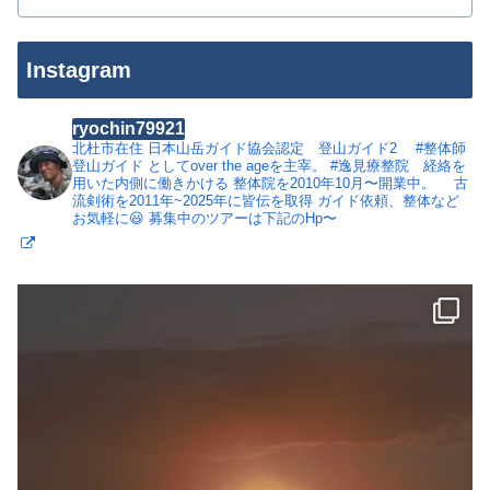
Instagram
ryochin79921
北杜市在住
日本山岳ガイド協会認定 登山ガイド2
#整体師
登山ガイド としてover the ageを主宰。
#逸見療整院 経絡を
用いた内側に働きかける 整体院を2010年10月〜開業中。
古
流剣術を2011年~2025年に皆伝を取得
ガイド依頼、整体など
お気軽に😃
募集中のツアーは下記のHp〜