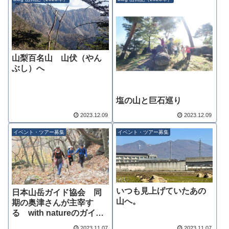
山梨百名山 山伏（やん
ぶし）へ
塩の山と巨石巡り
2023.12.09
2023.12.09
イベント・ツアー募集
イベント・ツアー募集
いつも見上げていたあの
日本山岳ガイド協会 同
山へ。
期の奥津さんが主宰す
る with natureのガイド
させて貰いました
2023.11.07
2023.11.07