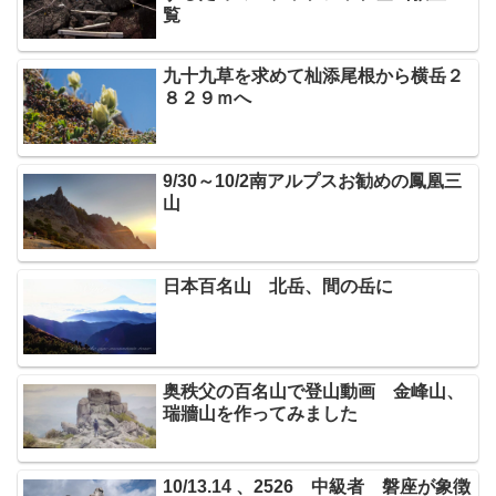
覧
九十九草を求めて杣添尾根から横岳２
８２９ｍへ
9/30～10/2南アルプスお勧めの鳳凰三
山
日本百名山 北岳、間の岳に
奥秩父の百名山で登山動画 金峰山、
瑞牆山を作ってみました
10/13.14 、2526 中級者 磐座が象徴