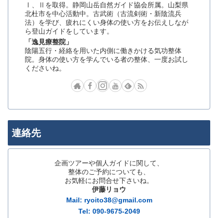
Ⅰ、Ⅱを取得。静岡山岳自然ガイド協会所属。山梨県
北杜市を中心活動中。古武術（古流剣術・新陰流兵
法）を学び、疲れにくい身体の使い方をお伝えしなが
ら登山ガイドをしています。
「逸見療整院」
陰陽五行・経絡を用いた内側に働きかける気功整体
院。身体の使い方を学んでいる者の整体、一度お試し
くださいね。
連絡先
企画ツアーや個人ガイドに関して、
整体のご予約についても、
お気軽にお問合せ下さいね。
伊藤リョウ
Mail: ryoito38@gmail.com
Tel: 090-9675-2049