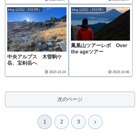
blog 山日記（2023年）
blog 山日記（2023年）
鳳凰山ツアーレポ Over
the ageツアー
中央アルプス 木曽駒ケ
岳、宝剣岳へ
2023.10.24
2023.10.06
次のページ
次
1
2
3
へ