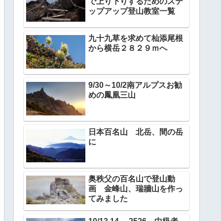
で上り下りするためのステ
ップアップ登山教室一覧
九十九草を求めて杣添尾根
から横岳２８２９ｍへ
9/30～10/2南アルプスお勧
めの鳳凰三山
日本百名山 北岳、間の岳
に
奥秩父の百名山で登山動
画 金峰山、瑞牆山を作っ
てみました