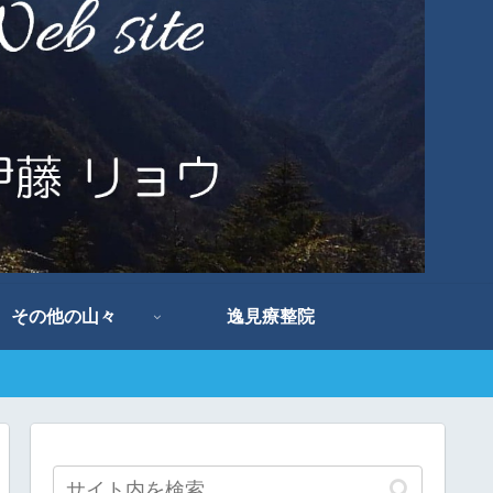
その他の山々
逸見療整院