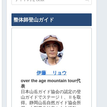
整体師登山ガイド
伊藤 リョウ
over the age mountain tour代
表
日本山岳ガイド協会の認定の登
山ガイドでステージⅠ、Ⅱを取
得。静岡山岳自然ガイド協会所