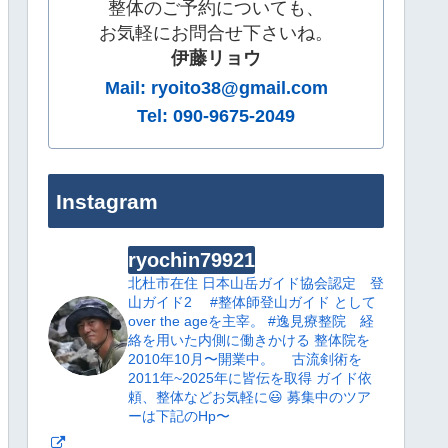
整体のご予約についても、
お気軽にお問合せ下さいね。
伊藤リョウ
Mail: ryoito38@gmail.com
Tel: 090-9675-2049
Instagram
ryochin79921
北杜市在住
日本山岳ガイド協会認定 登
山ガイド2
#整体師登山ガイド として
over the ageを主宰。
#逸見療整院 経
絡を用いた内側に働きかける 整体院を
2010年10月〜開業中。
古流剣術を
2011年~2025年に皆伝を取得
ガイド依
頼、整体などお気軽に😃
募集中のツア
ーは下記のHp〜