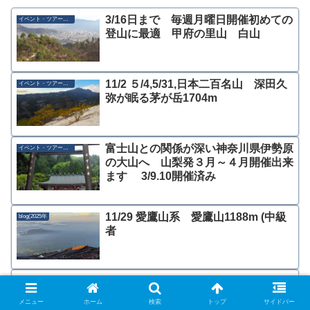
3/16日まで 毎週月曜日開催初めての
イベント・ツアー募集
登山に最適 甲府の里山 白山
11/2 ５/4,5/31,日本二百名山 深田久
イベント・ツアー募集
弥が眠る茅が岳1704m
富士山との関係が深い神奈川県伊勢原
イベント・ツアー募集
の大山へ 山梨発３月～４月開催出来
ます 3/9.10開催済み
11/29 愛鷹山系 愛鷹山1188m (中級
blog(2025年
者
3/28.29,11/18、1２/2箱根エリアから
blog(2025年
選ぶ 明神ヶ岳
メニュー
ホーム
検索
トップ
サイドバー