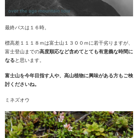
最終バスは１６時。
標高差１１１８ｍは富士山１３００ｍに若干劣りますが、
富士登山までの
高度順応など含めてとても有意義な時間に
なる
と思います。
富士山を今年目指す人や、高山植物に興味がある方もご検
討くださいね。
ミネズオウ