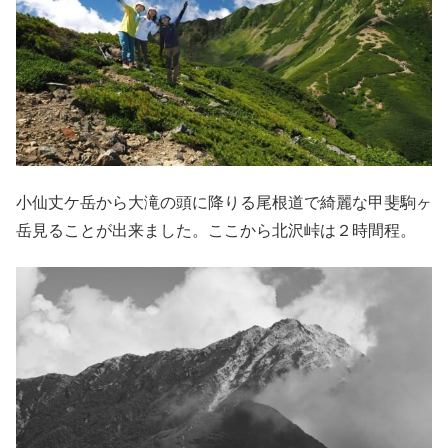
小仙丈ケ岳から大滝の頭に降りる尾根道で綺麗な甲斐駒ヶ
岳見ることが出来ました。ここから北沢峠は２時間程。