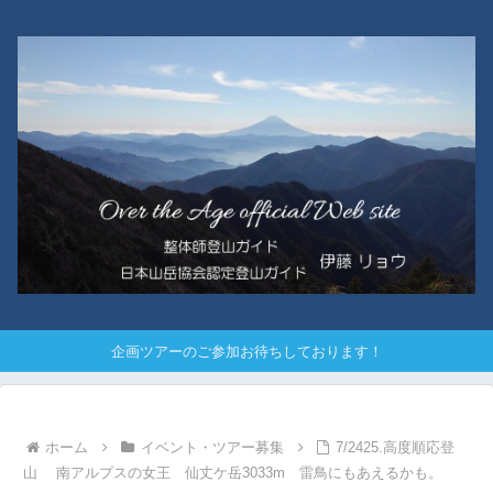
企画ツアーのご参加お待ちしております！
ホーム
イベント・ツアー募集
7/2425.高度順応登
山 南アルプスの女王 仙丈ケ岳3033m 雷鳥にもあえるかも。