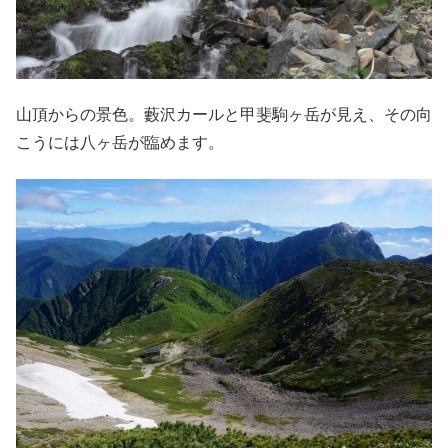
山頂からの景色。藪沢カールと甲斐駒ヶ岳が見え、その向
こうには八ヶ岳が臨めます。