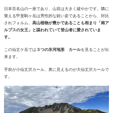
日本百名山の一座であり、山容は大きく緩やかです。隣に
聳える甲斐駒ヶ岳は男性的な鋭い姿であることから、対比
されフォルム、
高山植物が豊かであることも相まり「南ア
ルプスの女王」と謳われていて登山者に愛されていま
す。
この仙丈ケ岳では
３つの氷河地形 カール
を見ることが出
来ます。
手前が小仙丈沢カール、奥に見えるのが大仙丈沢カールで
す。