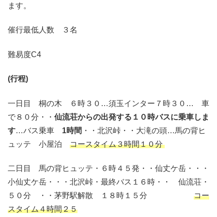
ます。
催行最低人数 ３名
難易度C4
(行程)
一日目 桐の木 ６時３０…須玉インター７時３０… 車
で８０分・・
仙流荘からの出発する１０時バスに乗車しま
す
…バス乗車
1時間
・・北沢峠・・大滝の頭…馬の背ヒ
ュッテ 小屋泊
コースタイム３時間１０分
二日目 馬の背ヒュッテ・６時４５発・・仙丈ケ岳・・・
小仙丈ケ岳・・・北沢峠・最終バス１６時・・ 仙流荘・
５０分 ・・茅野駅解散 １８時１５分
コー
スタイム４時間２５