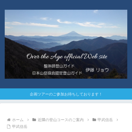
企画ツアーのご参加お待ちしております！
ホーム
近隣の登山コースのご案内
甲武信岳
甲武信岳