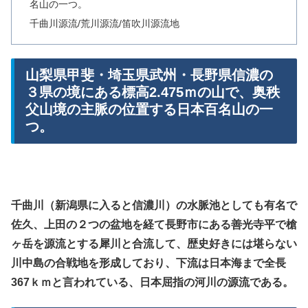
名山の一つ。
千曲川源流/荒川源流/笛吹川源流地
山梨県甲斐・埼玉県武州・長野県信濃の
３県の境にある標高2.475ｍの山で、奥秩
父山境の主脈の位置する日本百名山の一
つ。
千曲川（新潟県に入ると信濃川）の水脈池としても有名で
佐久、上田の２つの盆地を経て長野市にある善光寺平で槍
ヶ岳を源流とする犀川と合流して、歴史好きには堪らない
川中島の合戦地を形成しており、下流は日本海まで全長
367ｋｍと言われている、日本屈指の河川の源流である。