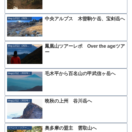
中央アルプス 木曽駒ケ岳、宝剣岳へ
blog 山日記（2023年）
鳳凰山ツアーレポ Over the ageツア
blog 山日記（2023年）
ー
毛木平から百名山の甲武信ヶ岳へ
blog山日記（2022年）
晩秋の上州 谷川岳へ
blog山日記（2022年）
奥多摩の盟主 雲取山へ
イベント・ツアー募集