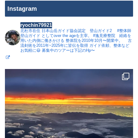
Instagram
ryochin79921
北杜市在住
日本山岳ガイド協会認定 登山ガイド2
#整体師
登山ガイド としてover the ageを主宰。
#逸見療整院 経絡を
用いた内側に働きかける 整体院を2010年10月〜開業中。
古
流剣術を2011年~2025年に皆伝を取得
ガイド依頼、整体など
お気軽に😃
募集中のツアーは下記のHp〜