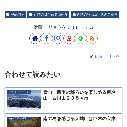
甲武信岳
近隣の日本百名山紹介
近隣の登山コースのご案内
伊藤 リョウをフォローする
伊藤 リョウ
合わせて読みたい
雪山 四季の移ろいを楽しめる百名
イベント・ツアー募集
山 四阿山２３５４ｍ
南の島を感じる天城山は巨木の宝庫
blog 山日記（2024年）