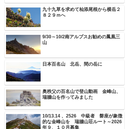
九十九草を求めて杣添尾根から横岳２
８２９ｍへ
9/30～10/2南アルプスお勧めの鳳凰三
山
日本百名山 北岳、間の岳に
奥秩父の百名山で登山動画 金峰山、
瑞牆山を作ってみました
10/13.14 、2526 中級者 磐座が象徴
的な金峰山を 瑞牆山荘ルート～2026
年９、１０月募集