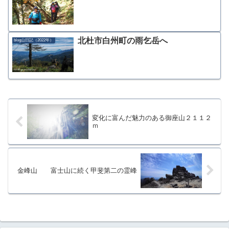
北杜市白州町の雨乞岳へ
blog山日記（2022年）
変化に富んだ魅力のある御座山２１１２
ｍ
金峰山 富士山に続く甲斐第二の霊峰