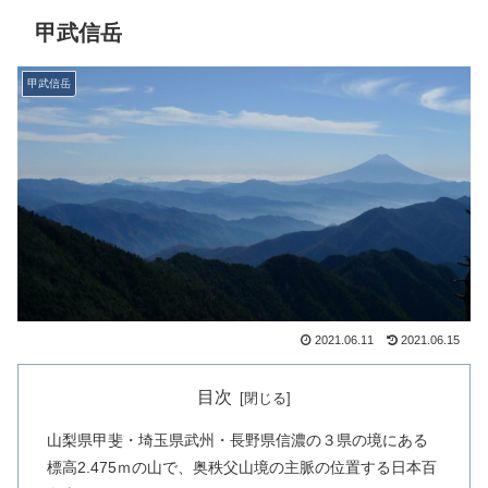
甲武信岳
甲武信岳
2021.06.11
2021.06.15
目次
山梨県甲斐・埼玉県武州・長野県信濃の３県の境にある
標高2.475ｍの山で、奥秩父山境の主脈の位置する日本百