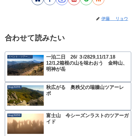
伊藤 リョウ
合わせて読みたい
一泊二日 26/ ３/2829,11/17.18
イベント・ツアー募集
12/1,2箱根の山を味わおう 金時山、
明神が岳
秋広がる 奥秩父の瑞牆山ツアーレ
blog(2025年
ポ
富士山 今シーズンラストのツアーガ
blog(2025年
イド