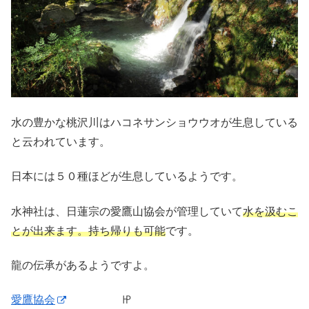
水の豊かな桃沢川はハコネサンショウウオが生息している
と云われています。
日本には５０種ほどが生息しているようです。
水神社は、日蓮宗の愛鷹山協会が管理していて
水を汲むこ
とが出来ます。持ち帰りも可能
です。
龍の伝承があるようですよ。
愛鷹協会
㏋