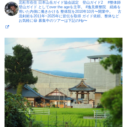
北杜市在住
日本山岳ガイド協会認定 登山ガイド2
#整体師
登山ガイド としてover the ageを主宰。
#逸見療整院 経絡を
用いた内側に働きかける 整体院を2010年10月〜開業中。
古
流剣術を2011年~2025年に皆伝を取得
ガイド依頼、整体など
お気軽に😃
募集中のツアーは下記のHp〜