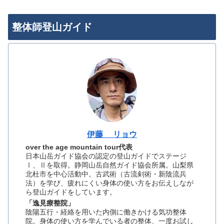
整体師登山ガイド
伊藤 リョウ
over the age mountain tour代表
日本山岳ガイド協会の認定の登山ガイドでステージ
Ⅰ、Ⅱを取得。静岡山岳自然ガイド協会所属。山梨県
北杜市を中心活動中。古武術（古流剣術・新陰流兵
法）を学び、疲れにくい身体の使い方をお伝えしなが
ら登山ガイドをしています。
「逸見療整院」
陰陽五行・経絡を用いた内側に働きかける気功整体
院。身体の使い方を学んでいる者の整体、一度お試し