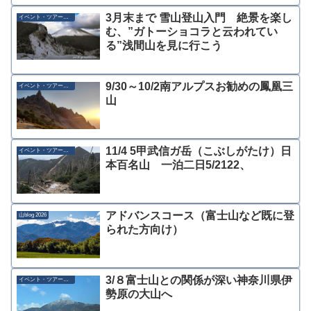
3月末まで 雪山登山入門 絶景を楽し
イベント・ツアー募集
む、”ガトーショコラと云われてい
る”浅間山を見に行こう
9/30～10/2南アルプスお勧めの鳳凰三
イベント・ツアー募集
山
11/4 5甲武信ガ岳（こぶしがたけ）日
イベント・ツアー募集
本百名山 一泊二日5/2122、
アドバンスコース（富士山など既に登
山blog 2026
られた方向け）
3/８富士山との関係が深い神奈川県伊
イベント・ツアー募集
勢原の大山へ