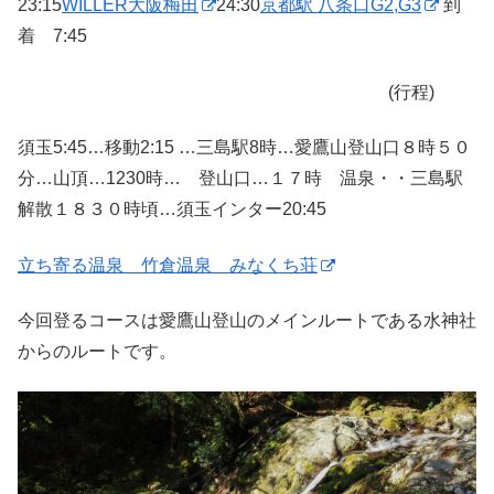
23:15
WILLER大阪梅田
24:30
京都駅 八条口G2,G3
到
着 7:45
(行程)
須玉5:45…移動2:15 …三島駅8時…愛鷹山登山口８時５０
分…山頂…1230時… 登山口…１７時 温泉・・三島駅
解散１８３０時頃…須玉インター20:45
立ち寄る温泉 竹倉温泉 みなくち荘
今回登るコースは愛鷹山登山のメインルートである水神社
からのルートです。