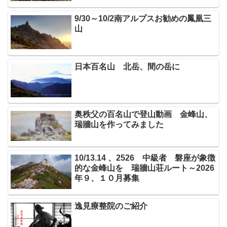
9/30～10/2南アルプスお勧めの鳳凰三
山
日本百名山 北岳、間の岳に
奥秩父の百名山で登山動画 金峰山、
瑞牆山を作ってみました
10/13.14 、2526 中級者 磐座が象徴
的な金峰山を 瑞牆山荘ルート～2026
年９、１０月募集
逸見療整院のご紹介