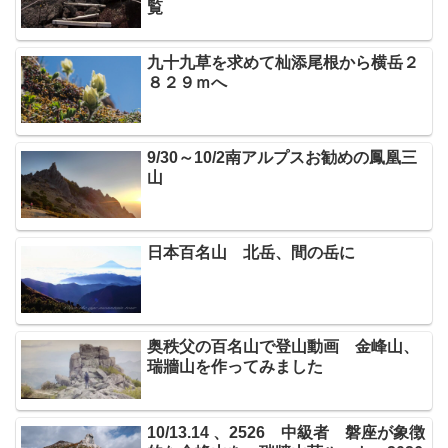
覧
九十九草を求めて杣添尾根から横岳２
８２９ｍへ
9/30～10/2南アルプスお勧めの鳳凰三
山
日本百名山 北岳、間の岳に
奥秩父の百名山で登山動画 金峰山、
瑞牆山を作ってみました
10/13.14 、2526 中級者 磐座が象徴