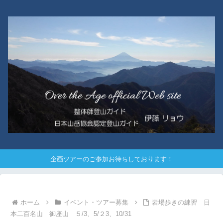
企画ツアーのご参加お待ちしております！
ホーム
イベント・ツアー募集
岩場歩きの練習 日
本二百名山 御座山 ５/3、5/２3、10/31