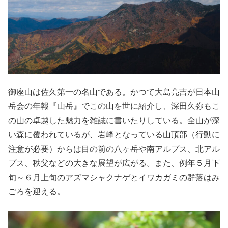
御座山は佐久第一の名山である。かつて大島亮吉が日本山
岳会の年報『山岳』でこの山を世に紹介し、深田久弥もこ
の山の卓越した魅力を雑誌に書いたりしている。全山が深
い森に覆われているが、岩峰となっている山頂部（行動に
注意が必要）からは目の前の八ヶ岳や南アルプス、北アル
プス、秩父などの大きな展望が広がる。また、例年５月下
旬～６月上旬のアズマシャクナゲとイワカガミの群落はみ
ごろを迎える。