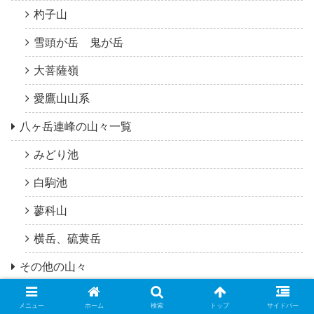
杓子山
雪頭が岳 鬼が岳
大菩薩嶺
愛鷹山山系
八ヶ岳連峰の山々一覧
みどり池
白駒池
蓼科山
横岳、硫黄岳
その他の山々
天狗岳
メニュー
ホーム
検索
トップ
サイドバー