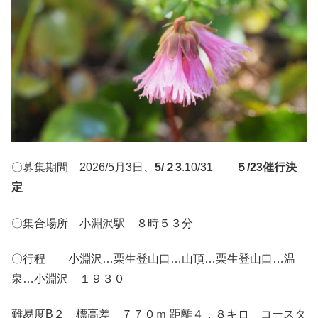
〇募集期間 2026/5月3日、
5/２3
.10/31
５/23催行決
定
〇集合場所 小淵沢駅 ８時５３分
〇行程 小淵沢…栗生登山口…山頂…栗生登山口…温
泉…小淵沢 １９３０
難易度B２ 標高差 ７７０ｍ 距離４．８キロ コースタ