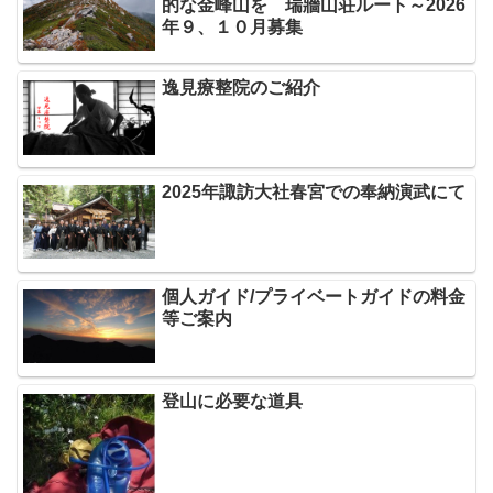
的な金峰山を 瑞牆山荘ルート～2026
年９、１０月募集
逸見療整院のご紹介
2025年諏訪大社春宮での奉納演武にて
個人ガイド/プライベートガイドの料金
等ご案内
登山に必要な道具