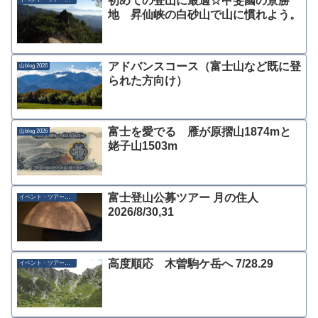
初めての登山に最適☆甲斐國の景勝
地 昇仙峡の白砂山で山に慣れよう。
アドバンスコース（富士山など既に登
山blog 2026
られた方向け）
富士を愛でる 雁が原摺山1874mと
山blog 2026
姥子山1503m
富士登山公募ツアー 月の住人
イベント・ツアー募集
2026/8/30,31
高度順応 木曽駒ケ岳へ 7/28.29
イベント・ツアー募集