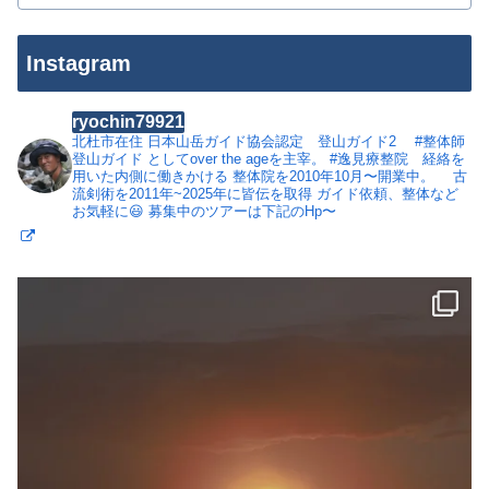
Instagram
ryochin79921
北杜市在住
日本山岳ガイド協会認定 登山ガイド2
#整体師
登山ガイド としてover the ageを主宰。
#逸見療整院 経絡を
用いた内側に働きかける 整体院を2010年10月〜開業中。
古
流剣術を2011年~2025年に皆伝を取得
ガイド依頼、整体など
お気軽に😃
募集中のツアーは下記のHp〜