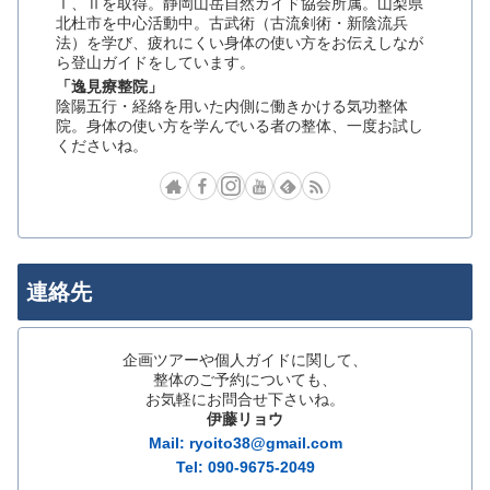
Ⅰ、Ⅱを取得。静岡山岳自然ガイド協会所属。山梨県
北杜市を中心活動中。古武術（古流剣術・新陰流兵
法）を学び、疲れにくい身体の使い方をお伝えしなが
ら登山ガイドをしています。
「逸見療整院」
陰陽五行・経絡を用いた内側に働きかける気功整体
院。身体の使い方を学んでいる者の整体、一度お試し
くださいね。
連絡先
企画ツアーや個人ガイドに関して、
整体のご予約についても、
お気軽にお問合せ下さいね。
伊藤リョウ
Mail: ryoito38@gmail.com
Tel: 090-9675-2049