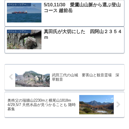
5/10,11/30 愛鷹山山脈から選ぶ登山
イベント・ツアー募集
コース 越前岳
真田氏が大切にした 四阿山２３５４
イベント・ツアー募集
ｍ
武田三代の山城 要害山と観音霊場 深
草観音
奥秩父の瑞牆山2230mと横尾山1818m
4/29,5/7 天然水晶が見つかることも 随時
募集