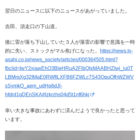
翌日のニュースに以下のニュースがあがっていました。
吉田、須走口の下山道。
後に雷が落ち下山していた３人が落雷の影響で意識を一時
的に失い、ストックがマル焦げになった。
https://news.tv-
asahi.co.jp/news_society/articles/000364505.html?
fbclid=IwY2xjawEhO3BleHRuA2FlbQIxMAABHZIwj_iu0T
LBMrqXg32IMaE0RWflLXFB6FZWLc7S43OpuOfhWZWV
sSymkQ_aem_udHp6dJl-
hfdrd1gDEnSKA#lzkrzhs04d5t1nf6hkj
幸い大きな事故にあわずに済んだようで良かったと思って
います。