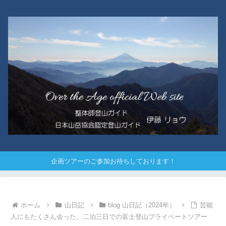
企画ツアーのご参加お待ちしております！
ホーム
山日記
blog 山日記（2024年）
芸能
人にもたくさん会った。二泊三日での富士登山プライベートツアー