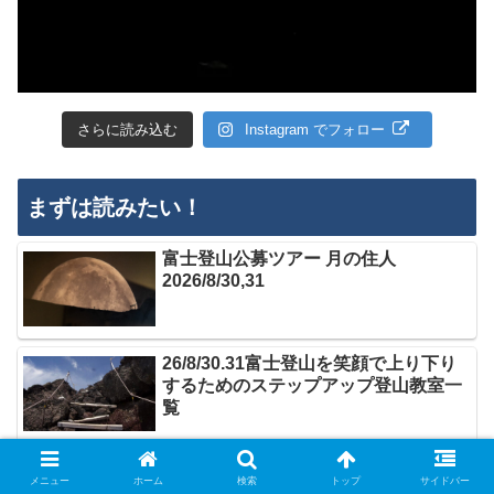
さらに読み込む
Instagram でフォロー
まずは読みたい！
富士登山公募ツアー 月の住人
2026/8/30,31
26/8/30.31富士登山を笑顔で上り下り
するためのステップアップ登山教室一
覧
九十九草を求めて杣添尾根から横岳２
メニュー
ホーム
検索
トップ
サイドバー
８２９ｍへ