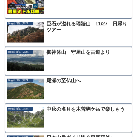
巨石が溢れる瑞牆山 11/27 日帰り
blog 山日記（2024年）
ツアー
御神体山 守屋山を古道より
blog 山日記（2024年）
尾瀬の至仏山へ
blog 山日記（2024年）
中秋の名月を木曽駒ケ岳で楽しもう
blog 山日記（2024年）