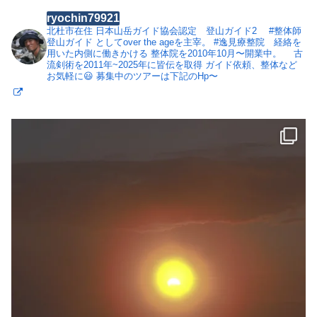
ryochin79921
北杜市在住
日本山岳ガイド協会認定 登山ガイド2
#整体師
登山ガイド としてover the ageを主宰。
#逸見療整院 経絡を
用いた内側に働きかける 整体院を2010年10月〜開業中。
古
流剣術を2011年~2025年に皆伝を取得
ガイド依頼、整体など
お気軽に😃
募集中のツアーは下記のHp〜