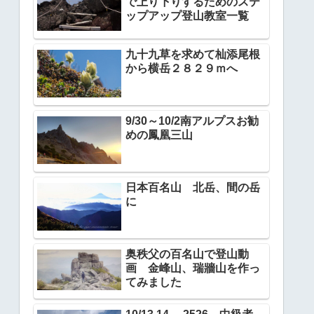
で上り下りするためのステ
ップアップ登山教室一覧
九十九草を求めて杣添尾根
から横岳２８２９ｍへ
9/30～10/2南アルプスお勧
めの鳳凰三山
日本百名山 北岳、間の岳
に
奥秩父の百名山で登山動
画 金峰山、瑞牆山を作っ
てみました