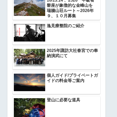
10/13.14 、2526 中級者
磐座が象徴的な金峰山を
瑞牆山荘ルート～2026年
９、１０月募集
逸見療整院のご紹介
2025年諏訪大社春宮での奉
納演武にて
個人ガイド/プライベートガ
イドの料金等ご案内
登山に必要な道具