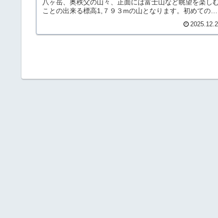
八ヶ岳、奥秩父の山々、正面には富士山など眺望を楽し
ことの出来る標高1,７９３mの山となります。初めてのこ
の山域の登山などにお勧めです...
2025.12.