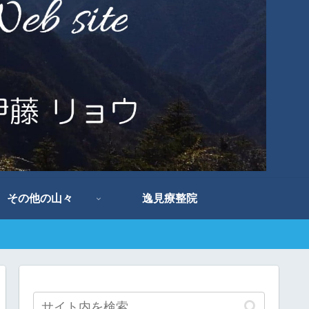
その他の山々
逸見療整院