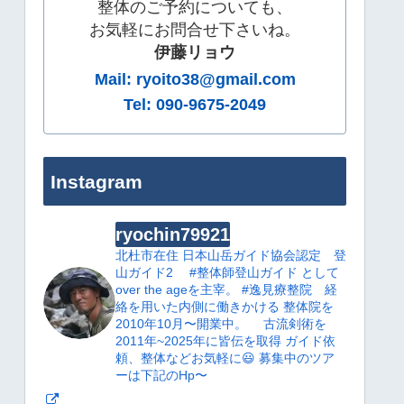
整体のご予約についても、
お気軽にお問合せ下さいね。
伊藤リョウ
Mail: ryoito38@gmail.com
Tel: 090-9675-2049
Instagram
ryochin79921
北杜市在住
日本山岳ガイド協会認定 登
山ガイド2
#整体師登山ガイド として
over the ageを主宰。
#逸見療整院 経
絡を用いた内側に働きかける 整体院を
2010年10月〜開業中。
古流剣術を
2011年~2025年に皆伝を取得
ガイド依
頼、整体などお気軽に😃
募集中のツア
ーは下記のHp〜