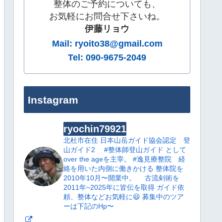
整体のご予約についても、
お気軽にお問合せ下さいね。
伊藤リョウ
Mail: ryoito38@gmail.com
Tel: 090-9675-2049
Instagram
ryochin79921
北杜市在住
日本山岳ガイド協会認定 登
山ガイド2
#整体師登山ガイド として
over the ageを主宰。
#逸見療整院 経
絡を用いた内側に働きかける 整体院を
2010年10月〜開業中。
古流剣術を
2011年~2025年に皆伝を取得
ガイド依
頼、整体などお気軽に😃
募集中のツア
ーは下記のHp〜