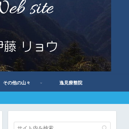
その他の山々
逸見療整院