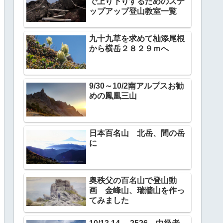
で上り下りするためのステ
ップアップ登山教室一覧
九十九草を求めて杣添尾根
から横岳２８２９ｍへ
9/30～10/2南アルプスお勧
めの鳳凰三山
日本百名山 北岳、間の岳
に
奥秩父の百名山で登山動
画 金峰山、瑞牆山を作っ
てみました