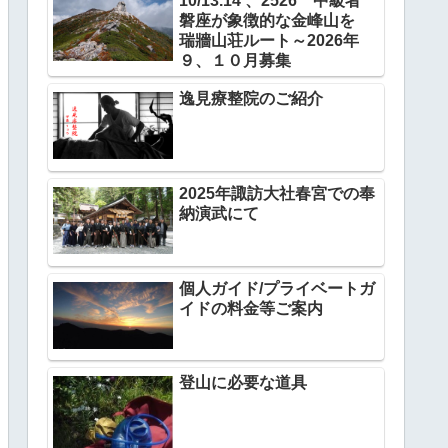
10/13.14 、2526 中級者
磐座が象徴的な金峰山を
瑞牆山荘ルート～2026年
９、１０月募集
逸見療整院のご紹介
2025年諏訪大社春宮での奉
納演武にて
個人ガイド/プライベートガ
イドの料金等ご案内
登山に必要な道具