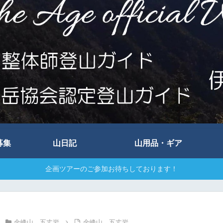
募集
山日記
山用品・ギア
企画ツアーのご参加お待ちしております！
金峰山 五丈岩
金峰山 五丈岩