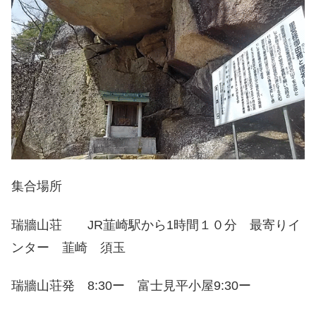
集合場所
瑞牆山荘 JR韮崎駅から1時間１０分 最寄りイ
ンター 韮崎 須玉
瑞牆山荘発 8:30ー 富士見平小屋9:30ー