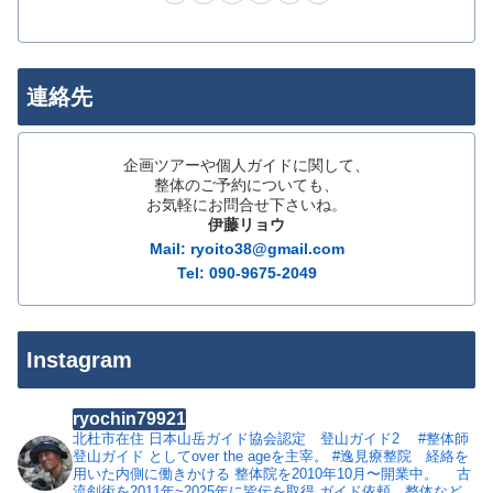
連絡先
企画ツアーや個人ガイドに関して、
整体のご予約についても、
お気軽にお問合せ下さいね。
伊藤リョウ
Mail: ryoito38@gmail.com
Tel: 090-9675-2049
Instagram
ryochin79921
北杜市在住
日本山岳ガイド協会認定 登山ガイド2
#整体師
登山ガイド としてover the ageを主宰。
#逸見療整院 経絡を
用いた内側に働きかける 整体院を2010年10月〜開業中。
古
流剣術を2011年~2025年に皆伝を取得
ガイド依頼、整体など