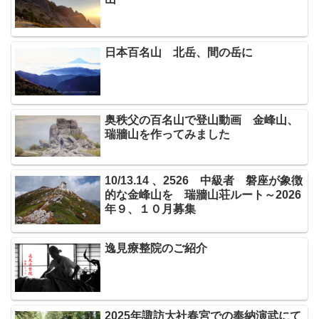
日本百名山 北岳、間の岳に
奥秩父の百名山で登山動画 金峰山、
瑞牆山を作ってみました
10/13.14 、2526 中級者 磐座が象徴
的な金峰山を 瑞牆山荘ルート～2026
年９、１０月募集
逸見療整院のご紹介
2025年諏訪大社春宮での奉納演武にて