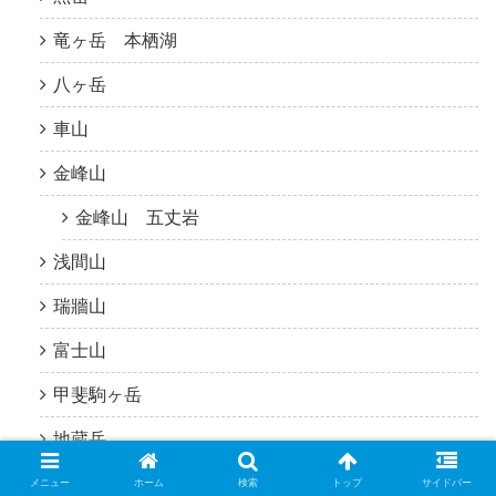
竜ヶ岳 本栖湖
八ヶ岳
車山
金峰山
金峰山 五丈岩
浅間山
瑞牆山
富士山
甲斐駒ヶ岳
地蔵岳
北杜市から登山口まで1時から２時間圏内の山
メニュー
ホーム
検索
トップ
サイドバー