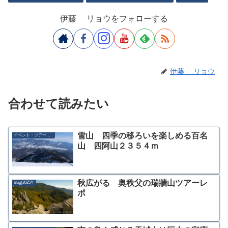
伊藤 リョウをフォローする
伊藤 リョウ
合わせて読みたい
雪山 四季の移ろいを楽しめる百名
イベント・ツアー募集
山 四阿山２３５４ｍ
秋広がる 奥秩父の瑞牆山ツアーレ
blog(2025年
ポ