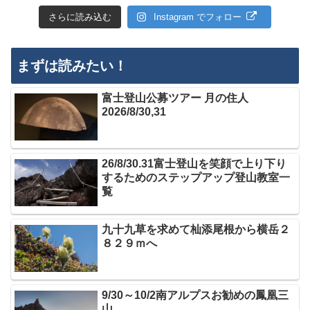
さらに読み込む
Instagram でフォロー
まずは読みたい！
富士登山公募ツアー 月の住人
2026/8/30,31
26/8/30.31富士登山を笑顔で上り下り
するためのステップアップ登山教室一
覧
九十九草を求めて杣添尾根から横岳２
８２９ｍへ
9/30～10/2南アルプスお勧めの鳳凰三
山