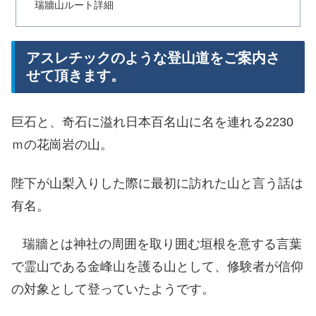
瑞牆山ルート詳細
​アスレチックのような登山道をご案内さ
せて頂きます。
巨石と、奇石に溢れ日本百名山に名を連れる2230
ｍの花崗岩の山。
陛下が山梨入りした際に最初に訪れた山と言う話は
有名。
瑞牆とは神社の周囲を取り囲む垣根を意する言葉
で霊山である金峰山を護る山として、修験者が信仰
の対象として登って​いたようです。