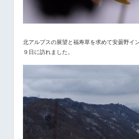
北アルプスの展望と福寿草を求めて安曇野イ
９日に訪れました。