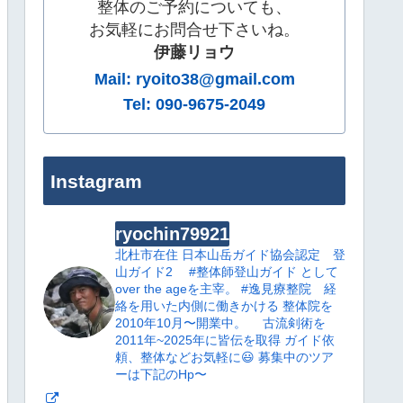
整体のご予約についても、
お気軽にお問合せ下さいね。
伊藤リョウ
Mail: ryoito38@gmail.com
Tel: 090-9675-2049
Instagram
ryochin79921
北杜市在住
日本山岳ガイド協会認定 登
山ガイド2
#整体師登山ガイド として
over the ageを主宰。
#逸見療整院 経
絡を用いた内側に働きかける 整体院を
2010年10月〜開業中。
古流剣術を
2011年~2025年に皆伝を取得
ガイド依
頼、整体などお気軽に😃
募集中のツア
ーは下記のHp〜