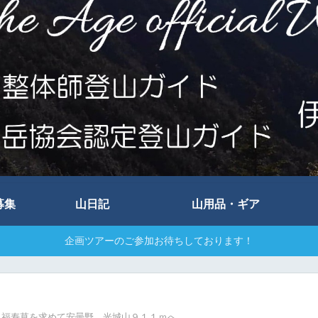
募集
山日記
山用品・ギア
企画ツアーのご参加お待ちしております！
福寿草を求めて安曇野 光城山９１１ｍへ