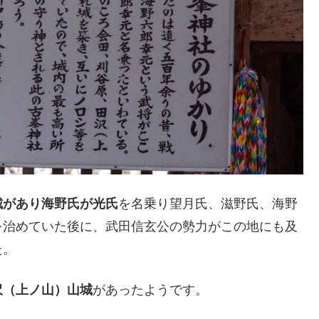
城があり海野氏が光氏
を名乗り望月氏、滋野氏、海野
を治めていた後に、武田信玄公の勢力がこの地にも及
た。
沢（上ノ山）山城
があったようです。