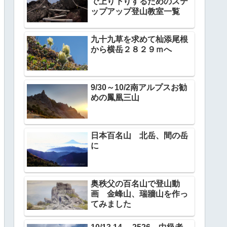
で上り下りするためのステ
ップアップ登山教室一覧
九十九草を求めて杣添尾根
から横岳２８２９ｍへ
9/30～10/2南アルプスお勧
めの鳳凰三山
日本百名山 北岳、間の岳
に
奥秩父の百名山で登山動
画 金峰山、瑞牆山を作っ
てみました