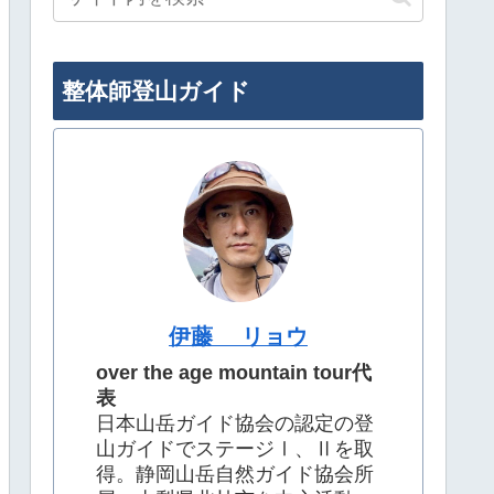
整体師登山ガイド
伊藤 リョウ
over the age mountain tour代
表
日本山岳ガイド協会の認定の登
山ガイドでステージⅠ、Ⅱを取
得。静岡山岳自然ガイド協会所