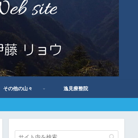
その他の山々
逸見療整院