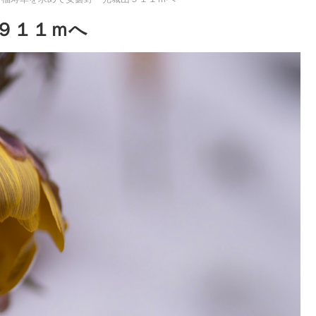
９１１ｍへ