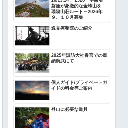
10/13.14 、2526 中級者
磐座が象徴的な金峰山を
瑞牆山荘ルート～2026年
９、１０月募集
逸見療整院のご紹介
2025年諏訪大社春宮での奉
納演武にて
個人ガイド/プライベートガ
イドの料金等ご案内
登山に必要な道具