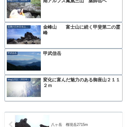
南アルプス鳳凰三山 薬師岳へ
blog山日記（2021年）
金峰山 富士山に続く甲斐第二の霊
近隣の日本百名山紹介
峰
甲武信岳
甲武信岳
変化に富んだ魅力のある御座山２１１
blog山日記（2021年）
２ｍ
八ヶ岳 権現岳2715m