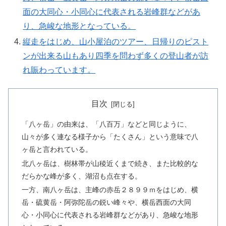
面の大同心・小同心に代表される岩峰群などがあ
り、急峻な地形となっている。
縦走をはじめ、山小屋泊のツアー、日帰りのピスト
ンが出来る山もあり四季を問わず多くの登山者が訪
れ賑わっています。
目次
「八ヶ岳」の由来は、「八百万」などと同じように、
山々が多く連なる様子から「たくさん」という意味で八
ヶ岳と言われている。
​北八ヶ岳は、樹林帯が山稜近くまで続き、また比較的な
だらかな峰が多く、湖沼も点在する。
一方、南八ヶ岳は、主峰の赤岳２８９９ｍをはじめ、横
岳・硫黄岳・阿弥陀岳の鋭い峰々や、横岳西面の大同
心・小同心に代表される岩峰群などがあり、急峻な地形