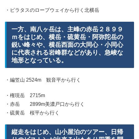
・ピラタスのロープウェイから行く北横岳
一方、南八ヶ岳は、主峰の赤岳２８９９
ｍをはじめ、横岳・硫黄岳・阿弥陀岳の
鋭い峰々や、横岳西面の大同心・小同心
に代表される岩峰群などがあり、急峻な
地形となっている。
・編笠山 2524m 観音平から行く
・権現岳 2715m
・赤岳 2899m美濃戸口から行く
・硫黄岳 桜平から行く
縦走をはじめ、山小屋泊のツアー、日帰