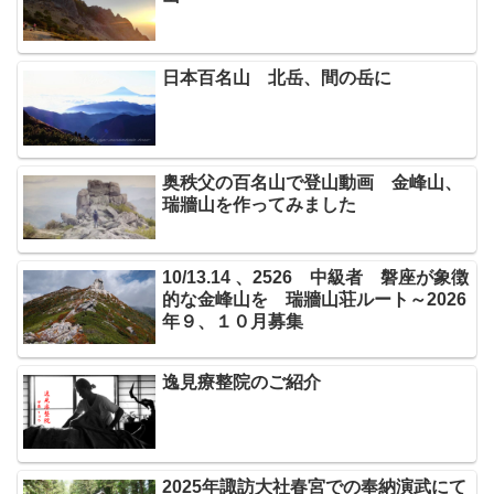
日本百名山 北岳、間の岳に
奥秩父の百名山で登山動画 金峰山、
瑞牆山を作ってみました
10/13.14 、2526 中級者 磐座が象徴
的な金峰山を 瑞牆山荘ルート～2026
年９、１０月募集
逸見療整院のご紹介
2025年諏訪大社春宮での奉納演武にて