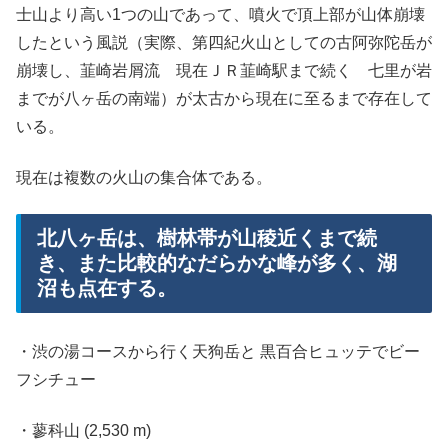
士山より高い1つの山であって、噴火で頂上部が山体崩壊
したという風説（実際、第四紀火山としての古阿弥陀岳が
崩壊し、韮崎岩屑流 現在ＪＲ韮崎駅まで続く 七里が岩
までが八ヶ岳の南端）が太古から現在に至るまで存在して
いる。
現在は複数の火山の集合体である。
​北八ヶ岳は、樹林帯が山稜近くまで続
き、また比較的なだらかな峰が多く、湖
沼も点在する。
・渋の湯コースから行く天狗岳と 黒百合ヒュッテでビー
フシチュー
・蓼科山 (2,530 m)