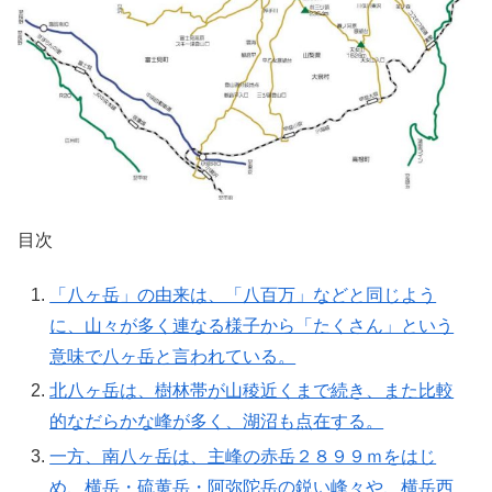
目次
「八ヶ岳」の由来は、「八百万」などと同じよう
に、山々が多く連なる様子から「たくさん」という
意味で八ヶ岳と言われている。
​北八ヶ岳は、樹林帯が山稜近くまで続き、また比較
的なだらかな峰が多く、湖沼も点在する。
一方、南八ヶ岳は、主峰の赤岳２８９９ｍをはじ
め、横岳・硫黄岳・阿弥陀岳の鋭い峰々や、横岳西