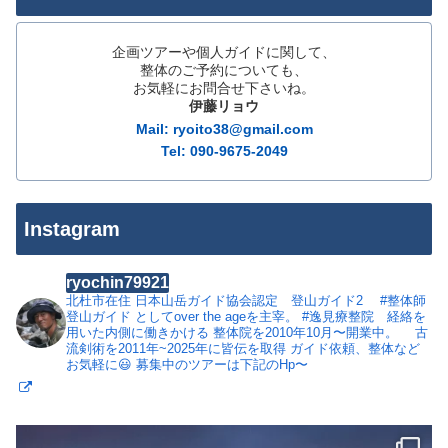
企画ツアーや個人ガイドに関して、
整体のご予約についても、
お気軽にお問合せ下さいね。
伊藤リョウ
Mail: ryoito38@gmail.com
Tel: 090-9675-2049
Instagram
ryochin79921
北杜市在住
日本山岳ガイド協会認定 登山ガイド2
#整体師
登山ガイド としてover the ageを主宰。
#逸見療整院 経絡を
用いた内側に働きかける 整体院を2010年10月〜開業中。
古
流剣術を2011年~2025年に皆伝を取得
ガイド依頼、整体など
お気軽に😃
募集中のツアーは下記のHp〜