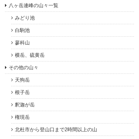
八ヶ岳連峰の山々一覧
みどり池
白駒池
蓼科山
横岳、硫黄岳
その他の山々
天狗岳
根子岳
釈迦が岳
権現岳
北杜市から登山口まで2時間以上の山