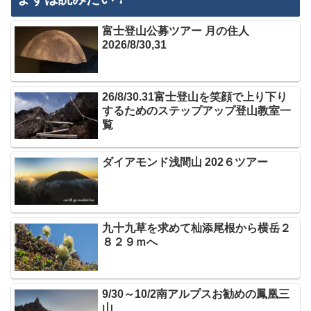
富士登山公募ツアー 月の住人
2026/8/30,31
26/8/30.31富士登山を笑顔で上り下り
するためのステップアップ登山教室一
覧
ダイアモンド浅間山 202６ツアー
九十九草を求めて杣添尾根から横岳２
８２９ｍへ
9/30～10/2南アルプスお勧めの鳳凰三
山