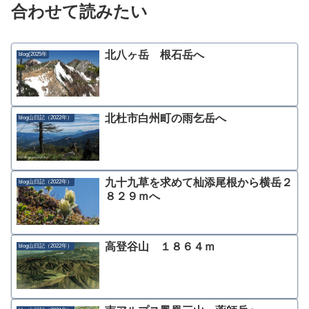
合わせて読みたい
北八ヶ岳 根石岳へ
blog(2025年
北杜市白州町の雨乞岳へ
blog山日記（2022年）
九十九草を求めて杣添尾根から横岳２
blog山日記（2022年）
８２９ｍへ
高登谷山 １８６４ｍ
blog山日記（2022年）