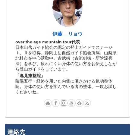
伊藤 リョウ
over the age mountain tour代表
日本山岳ガイド協会の認定の登山ガイドでステージ
Ⅰ、Ⅱを取得。静岡山岳自然ガイド協会所属。山梨県
北杜市を中心活動中。古武術（古流剣術・新陰流兵
法）を学び、疲れにくい身体の使い方をお伝えしなが
ら登山ガイドをしています。
「逸見療整院」
陰陽五行・経絡を用いた内側に働きかける気功整体
院。身体の使い方を学んでいる者の整体、一度お試し
くださいね。
連絡先