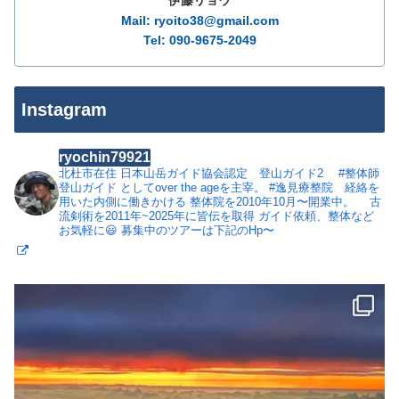
伊藤リョウ
Mail: ryoito38@gmail.com
Tel: 090-9675-2049
Instagram
ryochin79921
北杜市在住
日本山岳ガイド協会認定 登山ガイド2
#整体師
登山ガイド としてover the ageを主宰。
#逸見療整院 経絡を
用いた内側に働きかける 整体院を2010年10月〜開業中。
古
流剣術を2011年~2025年に皆伝を取得
ガイド依頼、整体など
お気軽に😃
募集中のツアーは下記のHp〜