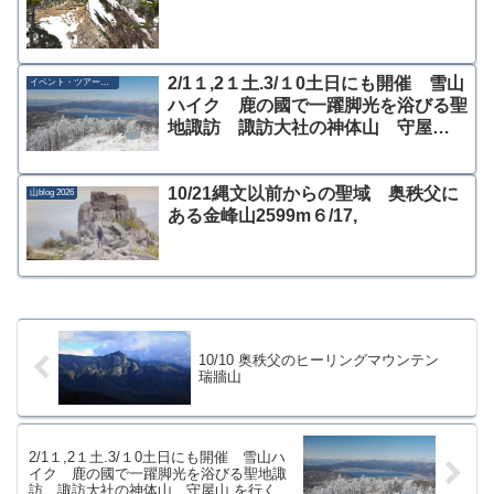
2/1１,2１土.3/１0土日にも開催 雪山
イベント・ツアー募集
ハイク 鹿の國で一躍脚光を浴びる聖
地諏訪 諏訪大社の神体山 守屋
山 を行く
10/21縄文以前からの聖域 奥秩父に
山blog 2026
ある金峰山2599m６/17,
10/10 奥秩父のヒーリングマウンテン
瑞牆山
2/1１,2１土.3/１0土日にも開催 雪山ハ
イク 鹿の國で一躍脚光を浴びる聖地諏
訪 諏訪大社の神体山 守屋山 を行く