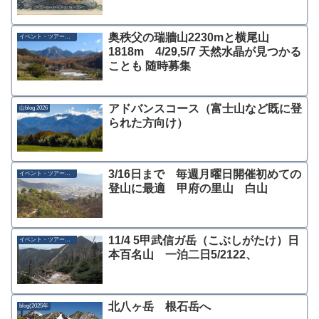
奥秩父の瑞牆山2230mと横尾山
イベント・ツアー募集
1818m 4/29,5/7 天然水晶が見つかる
ことも 随時募集
アドバンスコース（富士山など既に登
山blog 2026
られた方向け）
3/16日まで 毎週月曜日開催初めての
イベント・ツアー募集
登山に最適 甲府の里山 白山
11/4 5甲武信ガ岳（こぶしがたけ）日
イベント・ツアー募集
本百名山 一泊二日5/2122、
北八ヶ岳 根石岳へ
blog(2025年