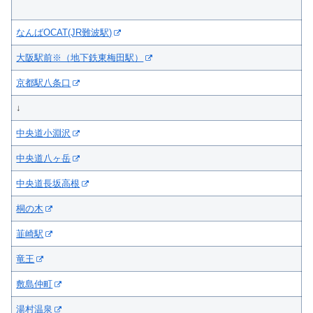
なんばOCAT(JR難波駅)
大阪駅前※（地下鉄東梅田駅）
京都駅八条口
↓
中央道小淵沢
中央道八ヶ岳
中央道長坂高根
桐の木
韮崎駅
竜王
敷島仲町
湯村温泉