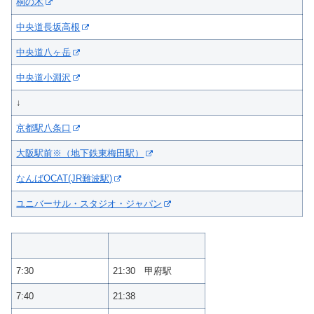
桐の木
中央道長坂高根
中央道八ヶ岳
中央道小淵沢
↓
京都駅八条口
大阪駅前※（地下鉄東梅田駅）
なんばOCAT(JR難波駅)
ユニバーサル・スタジオ・ジャパン
7:30
21:30 甲府駅
7:40
21:38