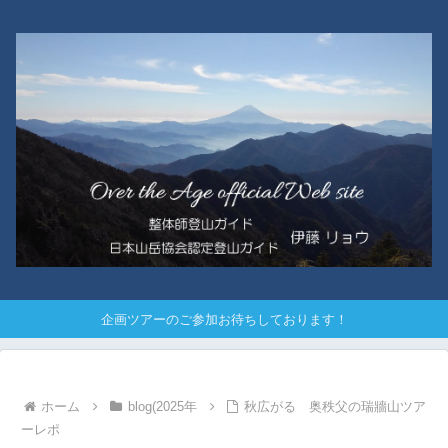
企画ツアーのご参加お待ちしております！
ホーム
blog(2025年
秋広がる 奥秩父の瑞牆山ツア
ーレポ