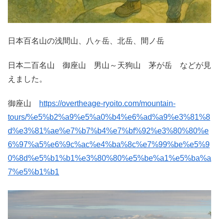
日本百名山の浅間山、八ヶ岳、北岳、間ノ岳
日本二百名山 御座山 男山～天狗山 茅が岳 などが見
えました。
御座山
https://overtheage-ryoito.com/mountain-
tours/%e5%b2%a9%e5%a0%b4%e6%ad%a9%e3%81%8
d%e3%81%ae%e7%b7%b4%e7%bf%92%e3%80%80%e
6%97%a5%e6%9c%ac%e4%ba%8c%e7%99%be%e5%9
0%8d%e5%b1%b1%e3%80%80%e5%be%a1%e5%ba%a
7%e5%b1%b1