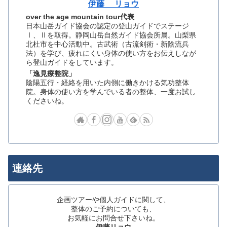
伊藤 リョウ
over the age mountain tour代表
日本山岳ガイド協会の認定の登山ガイドでステージ
Ⅰ、Ⅱを取得。静岡山岳自然ガイド協会所属。山梨県
北杜市を中心活動中。古武術（古流剣術・新陰流兵
法）を学び、疲れにくい身体の使い方をお伝えしなが
ら登山ガイドをしています。
「逸見療整院」
陰陽五行・経絡を用いた内側に働きかける気功整体
院。身体の使い方を学んでいる者の整体、一度お試し
くださいね。
連絡先
企画ツアーや個人ガイドに関して、
整体のご予約についても、
お気軽にお問合せ下さいね。