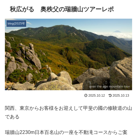
秋広がる 奥秩父の瑞牆山ツアーレポ
blog(2025年
2025.10.12
2025.10.13
関西、東京からお客様をお迎えして甲斐の國の修験道の山
である
瑞牆山2230m日本百名山の一座を不動滝コースからご案