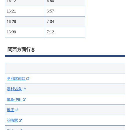
16:12
6:50
16:21
6:57
16:26
7:04
16:39
7:12
関西方面行き
甲府駅南口
湯村温泉
敷島仲町
竜王
韮崎駅