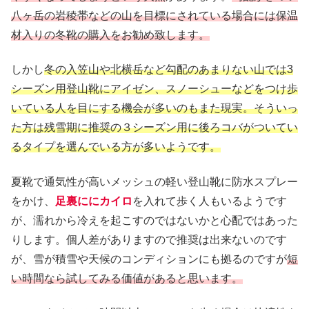
八ヶ岳の岩稜帯などの山を目標にされている場合には保温
材入りの冬靴の購入をお勧め致します。
しかし
冬の入笠山や北横岳など勾配のあまりない山では3
シーズン用登山靴にアイゼン、スノーシューなどをつけ歩
いている人を目にする機会が多いのもまた現実。そういっ
た方は残雪期に推奨の３シーズン用に後ろコバがついてい
るタイプを選んでいる方が多いようです。
夏靴で通気性が高いメッシュの軽い登山靴に防水スプレー
をかけ、
足裏ににカイロ
を入れて歩く人もいるようです
が、濡れから冷えを起こすのではないかと心配ではあった
りします。個人差がありますので推奨は出来ないのです
が、雪が積雪や天候のコンディションにも拠るのですが
短
い時間なら試してみる価値があると思います。