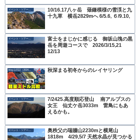
10/16.17八ヶ岳 薙鎌模様の雪渓と九
イベント・ツアー募集
十九草 横岳2829mへ 6/5.6, ６/9.10,
富士をまじかに感じる 御坂山塊の黒
イベント・ツアー募集
岳を周遊コースで 2026/3/15,21
12/13
秋深まる初冬からのレイヤリング
blog 山日記（2024年）
7/2425.高度順応登山 南アルプスの
イベント・ツアー募集
女王 仙丈ケ岳3033m 雷鳥にもあ
えるかも。
奥秩父の瑞牆山2230mと横尾山
イベント・ツアー募集
1818m 4/29,5/7 天然水晶が見つかる