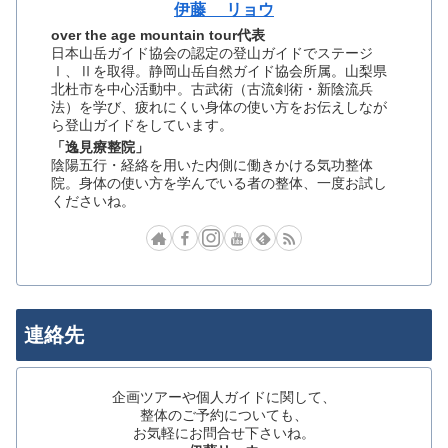
伊藤 リョウ
over the age mountain tour代表
日本山岳ガイド協会の認定の登山ガイドでステージ
Ⅰ、Ⅱを取得。静岡山岳自然ガイド協会所属。山梨県
北杜市を中心活動中。古武術（古流剣術・新陰流兵
法）を学び、疲れにくい身体の使い方をお伝えしなが
ら登山ガイドをしています。
「逸見療整院」
陰陽五行・経絡を用いた内側に働きかける気功整体
院。身体の使い方を学んでいる者の整体、一度お試し
くださいね。
連絡先
企画ツアーや個人ガイドに関して、
整体のご予約についても、
お気軽にお問合せ下さいね。