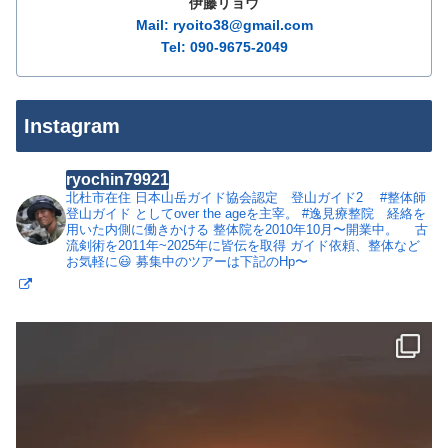
伊藤リョウ
Mail: ryoito38@gmail.com
Tel: 090-9675-2049
Instagram
ryochin79921
北杜市在住
日本山岳ガイド協会認定 登山ガイド2
#整体師
登山ガイド としてover the ageを主宰。
#逸見療整院 経絡を
用いた内側に働きかける 整体院を2010年10月〜開業中。
古
流剣術を2011年~2025年に皆伝を取得
ガイド依頼、整体など
お気軽に😃
募集中のツアーは下記のHp〜