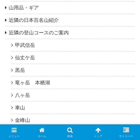
山用品・ギア
近隣の日本百名山紹介
近隣の登山コースのご案内
甲武信岳
仙丈ケ岳
黒岳
竜ヶ岳 本栖湖
八ヶ岳
車山
金峰山
金峰山 五丈岩
メニュー
ホーム
検索
トップ
サイドバー