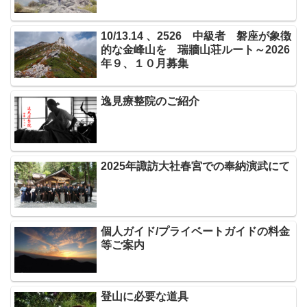
10/13.14 、2526 中級者 磐座が象徴
的な金峰山を 瑞牆山荘ルート～2026
年９、１０月募集
逸見療整院のご紹介
2025年諏訪大社春宮での奉納演武にて
個人ガイド/プライベートガイドの料金
等ご案内
登山に必要な道具