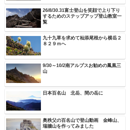
26/8/30.31富士登山を笑顔で上り下り
するためのステップアップ登山教室一
覧
九十九草を求めて杣添尾根から横岳２
８２９ｍへ
9/30～10/2南アルプスお勧めの鳳凰三
山
日本百名山 北岳、間の岳に
奥秩父の百名山で登山動画 金峰山、
瑞牆山を作ってみました