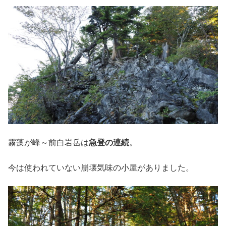
霧藻が峰～前白岩岳は
急登の連続
。
今は使われていない崩壊気味の小屋がありました。