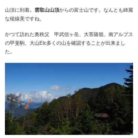
山頂に到着。
雲取山山頂
からの富士山です。なんとも綺麗
な稜線美ですね。
かつて訪れた奥秩父 甲武信ヶ岳、大菩薩嶺、南アルプス
の甲斐駒、大山Etc多くの山を確認することが出来まし
た。