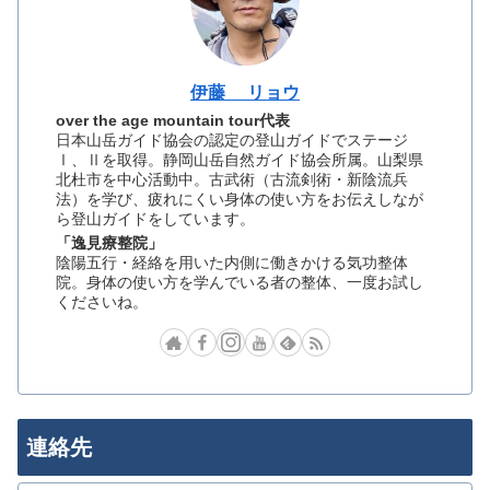
伊藤 リョウ
over the age mountain tour代表
日本山岳ガイド協会の認定の登山ガイドでステージ
Ⅰ、Ⅱを取得。静岡山岳自然ガイド協会所属。山梨県
北杜市を中心活動中。古武術（古流剣術・新陰流兵
法）を学び、疲れにくい身体の使い方をお伝えしなが
ら登山ガイドをしています。
「逸見療整院」
陰陽五行・経絡を用いた内側に働きかける気功整体
院。身体の使い方を学んでいる者の整体、一度お試し
くださいね。
連絡先