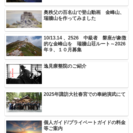
奥秩父の百名山で登山動画 金峰山、
瑞牆山を作ってみました
10/13.14 、2526 中級者 磐座が象徴
的な金峰山を 瑞牆山荘ルート～2026
年９、１０月募集
逸見療整院のご紹介
2025年諏訪大社春宮での奉納演武にて
個人ガイド/プライベートガイドの料金
等ご案内