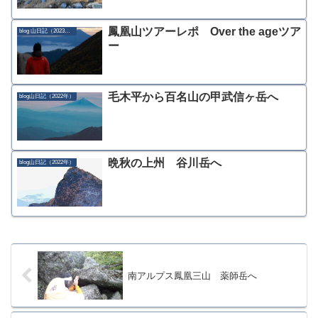
鳳凰山ツアーレポ Over the ageツア
blog 山日記（2023年）
ー
毛木平から百名山の甲武信ヶ岳へ
blog山日記（2022年）
晩秋の上州 谷川岳へ
blog山日記（2022年）
南アルプス鳳凰三山 薬師岳へ