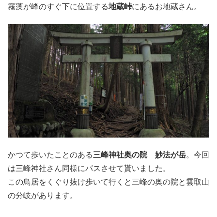
霧藻が峰のすぐ下に位置する
地蔵峠
にあるお地蔵さん。
かつて歩いたことのある
三峰神社奥の院 妙法が岳
。今回
は三峰神社さん同様にパスさせて貰いました。
この鳥居をくぐり抜け歩いて行くと三峰の奥の院と雲取山
の分岐があります。