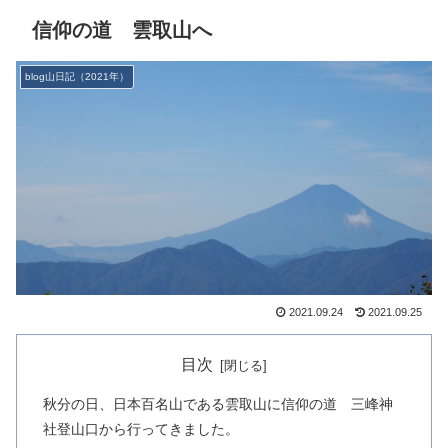
信仰の道 雲取山へ
blog山日記（2021年）
2021.09.24
2021.09.25
目次
秋分の日、日本百名山である雲取山に信仰の道 三峰神
社登山口から行ってきました。