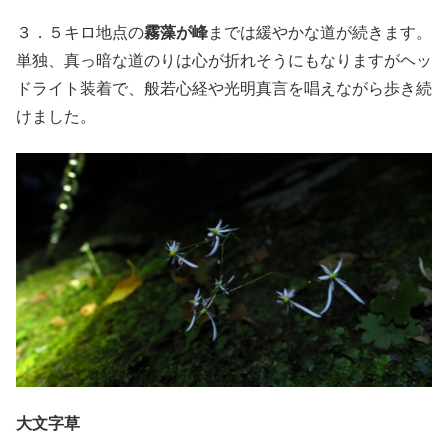
３．５キロ地点の
霧藻が峰
までは緩やかな道が続きます。
単独、真っ暗な道のりは心が折れそうにもなりますがヘッ
ドライト装着で、般若心経や光明真言を唱えながら歩き続
けました。
大文字草