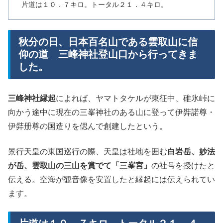
片道は１０．７キロ。トータル２１．４キロ。
秋分の日、日本百名山である雲取山に信
仰の道 三峰神社登山口から行ってきま
した。
三峰神社縁起
によれば、ヤマトタケルが東征中、碓氷峠に
向かう途中に現在の三峯神社のある山に登って伊弉諾尊・
伊弉册尊の国造りを偲んで創建したという。
景行天皇の東国巡行の際、天皇は社地を囲む
白岩岳、妙法
が岳、雲取山の三山を賞でて「三峯宮」
の社号を授けたと
伝える。空海が観音像を安置したと縁起には伝えられてい
ます。