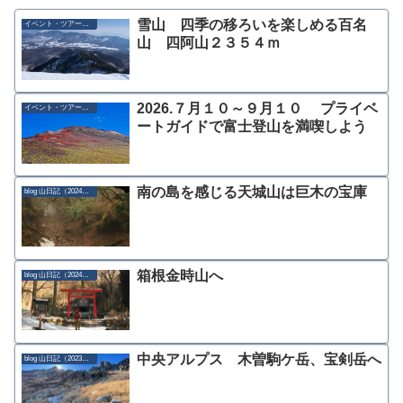
雪山 四季の移ろいを楽しめる百名
イベント・ツアー募集
山 四阿山２３５４ｍ
2026.７月１０～９月１０ プライベ
イベント・ツアー募集
ートガイドで富士登山を満喫しよう
南の島を感じる天城山は巨木の宝庫
blog 山日記（2024年）
箱根金時山へ
blog 山日記（2024年）
中央アルプス 木曽駒ケ岳、宝剣岳へ
blog 山日記（2023年）