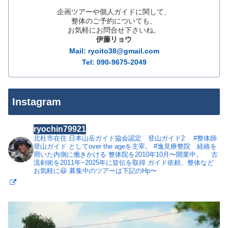
企画ツアーや個人ガイドに関して、
整体のご予約についても、
お気軽にお問合せ下さいね。
伊藤リョウ
Mail: ryoito38@gmail.com
Tel: 090-9675-2049
Instagram
ryochin79921
北杜市在住
日本山岳ガイド協会認定 登山ガイド2
#整体師
登山ガイド としてover the ageを主宰。
#逸見療整院 経絡を
用いた内側に働きかける 整体院を2010年10月〜開業中。
古
流剣術を2011年~2025年に皆伝を取得
ガイド依頼、整体など
お気軽に😃
募集中のツアーは下記のHp〜