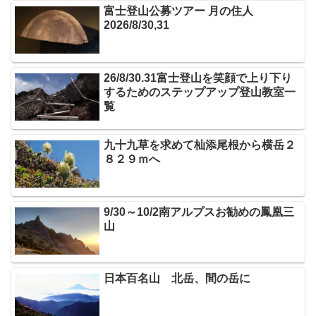
富士登山公募ツアー 月の住人
2026/8/30,31
26/8/30.31富士登山を笑顔で上り下り
するためのステップアップ登山教室一
覧
九十九草を求めて杣添尾根から横岳２
８２９ｍへ
9/30～10/2南アルプスお勧めの鳳凰三
山
日本百名山 北岳、間の岳に