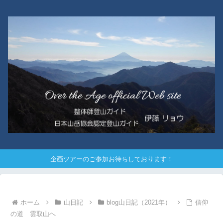
企画ツアーのご参加お待ちしております！
ホーム
山日記
blog山日記（2021年）
信仰
の道 雲取山へ