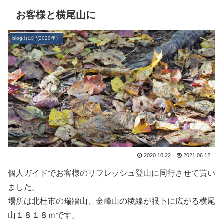
お客様と横尾山に
blog山日記(2020年）
2020.10.22
2021.06.12
個人ガイドでお客様のリフレッシュ登山に同行させて貰い
ました。
場所は北杜市の瑞牆山、金峰山の稜線が眼下に広がる横尾
山１８１８ｍです。