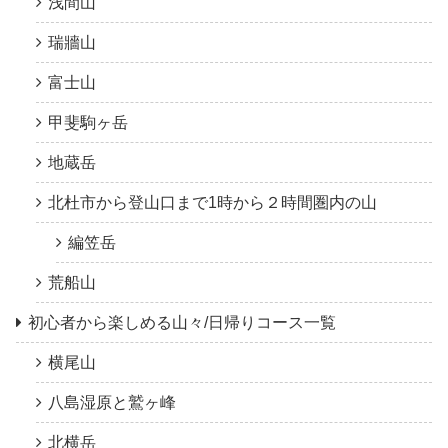
浅間山
瑞牆山
富士山
甲斐駒ヶ岳
地蔵岳
北杜市から登山口まで1時から２時間圏内の山
編笠岳
荒船山
初心者から楽しめる山々/日帰りコース一覧
横尾山
八島湿原と鷲ヶ峰
北横岳