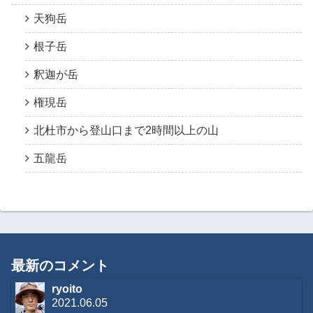
天狗岳
根子岳
釈迦が岳
権現岳
北杜市から登山口まで2時間以上の山
五龍岳
最新のコメント
ryoito
2021.06.05