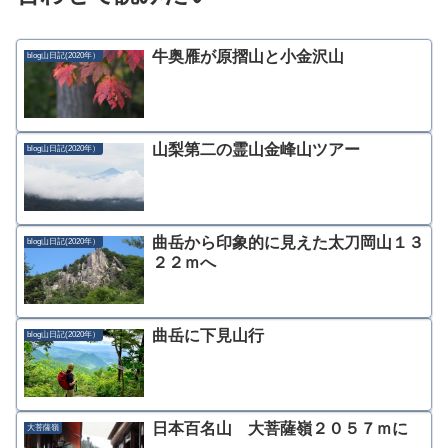
牛奥雁が原摺山と小金沢山
blog山日記(2020年）
山梨第二の霊山金峰山ツアー
blog山日記(2020年）
曲岳から印象的に見えた太刀岡山１３
blog山日記(2020年）
２２ｍへ
曲岳に下見山行
blog山日記(2020年）
日本百名山 大菩薩嶺２０５７ｍに
大菩薩嶺