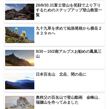
26/8/30.31富士登山を笑顔で上り下り
するためのステップアップ登山教室一
覧
九十九草を求めて杣添尾根から横岳２
８２９ｍへ
9/30～10/2南アルプスお勧めの鳳凰三
山
日本百名山 北岳、間の岳に
奥秩父の百名山で登山動画 金峰山、
瑞牆山を作ってみました