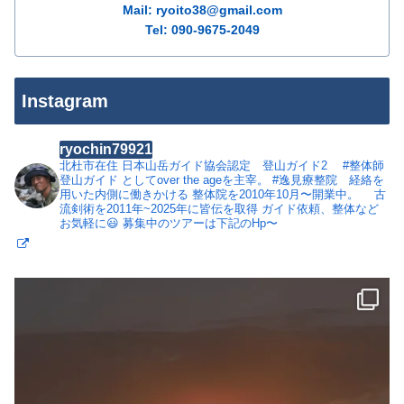
Mail: ryoito38@gmail.com
Tel: 090-9675-2049
Instagram
ryochin79921
北杜市在住
日本山岳ガイド協会認定 登山ガイド2
#整体師
登山ガイド としてover the ageを主宰。
#逸見療整院 経絡を
用いた内側に働きかける 整体院を2010年10月〜開業中。
古
流剣術を2011年~2025年に皆伝を取得
ガイド依頼、整体など
お気軽に😃
募集中のツアーは下記のHp〜