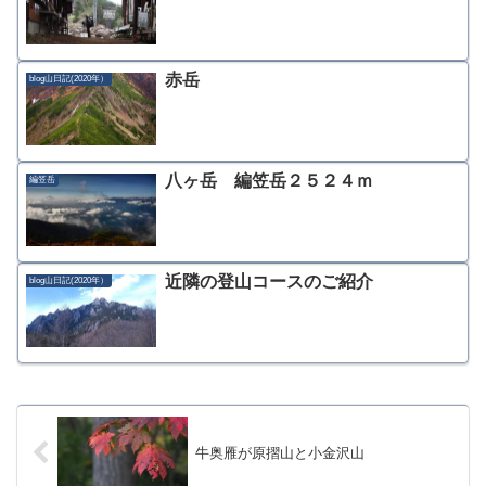
赤岳
blog山日記(2020年）
八ヶ岳 編笠岳２５２４ｍ
編笠岳
近隣の登山コースのご紹介
blog山日記(2020年）
牛奥雁が原摺山と小金沢山