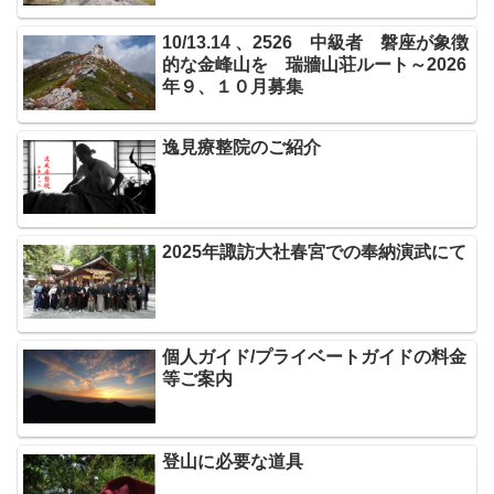
10/13.14 、2526 中級者 磐座が象徴
的な金峰山を 瑞牆山荘ルート～2026
年９、１０月募集
逸見療整院のご紹介
2025年諏訪大社春宮での奉納演武にて
個人ガイド/プライベートガイドの料金
等ご案内
登山に必要な道具