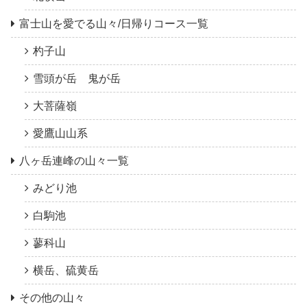
富士山を愛でる山々/日帰りコース一覧
杓子山
雪頭が岳 鬼が岳
大菩薩嶺
愛鷹山山系
八ヶ岳連峰の山々一覧
みどり池
白駒池
蓼科山
横岳、硫黄岳
その他の山々