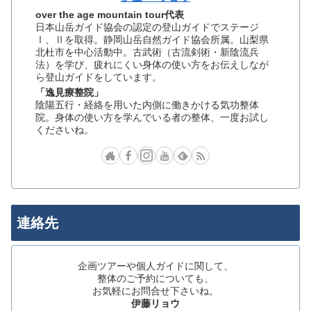
over the age mountain tour代表
日本山岳ガイド協会の認定の登山ガイドでステージ
Ⅰ、Ⅱを取得。静岡山岳自然ガイド協会所属。山梨県
北杜市を中心活動中。古武術（古流剣術・新陰流兵
法）を学び、疲れにくい身体の使い方をお伝えしなが
ら登山ガイドをしています。
「逸見療整院」
陰陽五行・経絡を用いた内側に働きかける気功整体
院。身体の使い方を学んでいる者の整体、一度お試し
くださいね。
連絡先
企画ツアーや個人ガイドに関して、
整体のご予約についても、
お気軽にお問合せ下さいね。
伊藤リョウ