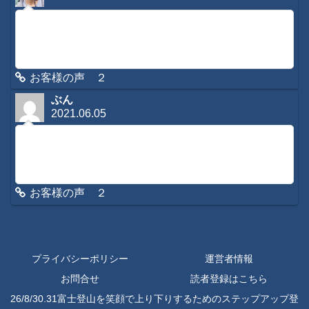
コメントに感想を寄せて頂き有難う御座います。緊急時はも
ちろんですが、日常のメンテナンスなどもさせてもらってお
りますので、是非またご利用くださいね。今後とも宜しくお
願いします。
お客様の声 ２
ぶん
2021.06.05
初めてコメントさせていただきます。３日ほど前から腰と背
中が痛くてあまりの痛さでメールをさせていただきました
が、夕方お返事をいただき夜にかけて遠隔施術をしていただ
きました。朝起きたら、「な、なんと！痛く...
お客様の声 ２
プライバシーポリシー
運営者情報
お問合せ
読者登録はこちら
26/8/30.31富士登山を笑顔で上り下りするためのステップアップ登