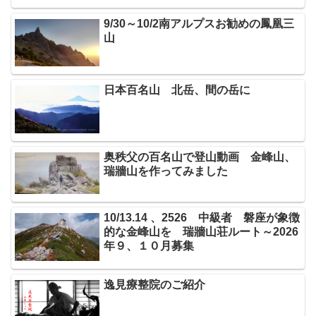
9/30～10/2南アルプスお勧めの鳳凰三
山
日本百名山 北岳、間の岳に
奥秩父の百名山で登山動画 金峰山、
瑞牆山を作ってみました
10/13.14 、2526 中級者 磐座が象徴
的な金峰山を 瑞牆山荘ルート～2026
年９、１０月募集
逸見療整院のご紹介