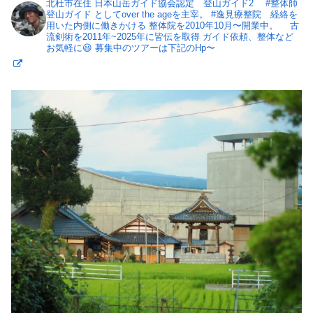
北杜市在住
日本山岳ガイド協会認定 登山ガイド2
#整体師
登山ガイド としてover the ageを主宰。
#逸見療整院 経絡を
用いた内側に働きかける 整体院を2010年10月〜開業中。
古
流剣術を2011年~2025年に皆伝を取得
ガイド依頼、整体など
お気軽に😃
募集中のツアーは下記のHp〜