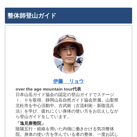
整体師登山ガイド
伊藤 リョウ
over the age mountain tour代表
日本山岳ガイド協会の認定の登山ガイドでステージ
Ⅰ、Ⅱを取得。静岡山岳自然ガイド協会所属。山梨県
北杜市を中心活動中。古武術（古流剣術・新陰流兵
法）を学び、疲れにくい身体の使い方をお伝えしなが
ら登山ガイドをしています。
「逸見療整院」
陰陽五行・経絡を用いた内側に働きかける気功整体
院。身体の使い方を学んでいる者の整体、一度お試し