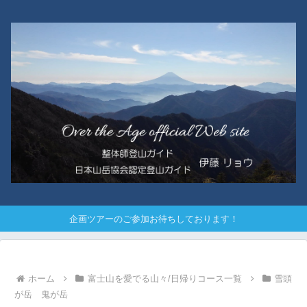
企画ツアーのご参加お待ちしております！
ホーム
富士山を愛でる山々/日帰りコース一覧
雪頭
が岳 鬼が岳