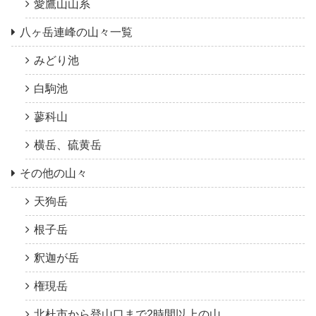
愛鷹山山系
八ヶ岳連峰の山々一覧
みどり池
白駒池
蓼科山
横岳、硫黄岳
その他の山々
天狗岳
根子岳
釈迦が岳
権現岳
北杜市から登山口まで2時間以上の山