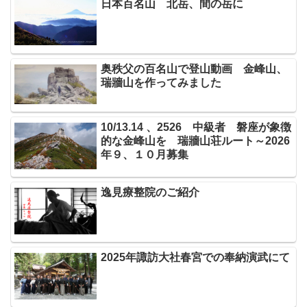
日本百名山 北岳、間の岳に
奥秩父の百名山で登山動画 金峰山、
瑞牆山を作ってみました
10/13.14 、2526 中級者 磐座が象徴
的な金峰山を 瑞牆山荘ルート～2026
年９、１０月募集
逸見療整院のご紹介
2025年諏訪大社春宮での奉納演武にて