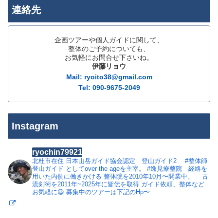
連絡先
企画ツアーや個人ガイドに関して、
整体のご予約についても、
お気軽にお問合せ下さいね。
伊藤リョウ
Mail: ryoito38@gmail.com
Tel: 090-9675-2049
Instagram
ryochin79921
北杜市在住
日本山岳ガイド協会認定 登山ガイド2
#整体師
登山ガイド としてover the ageを主宰。
#逸見療整院 経絡を
用いた内側に働きかける 整体院を2010年10月〜開業中。
古
流剣術を2011年~2025年に皆伝を取得
ガイド依頼、整体など
お気軽に😃
募集中のツアーは下記のHp〜