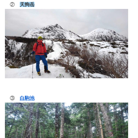
②
天狗岳
③
白駒池