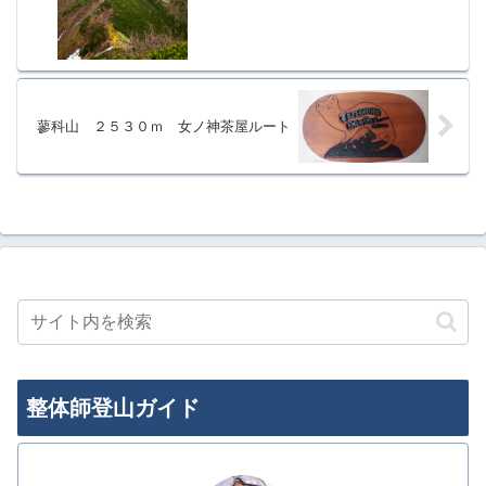
蓼科山 ２５３０ｍ 女ノ神茶屋ルート
整体師登山ガイド