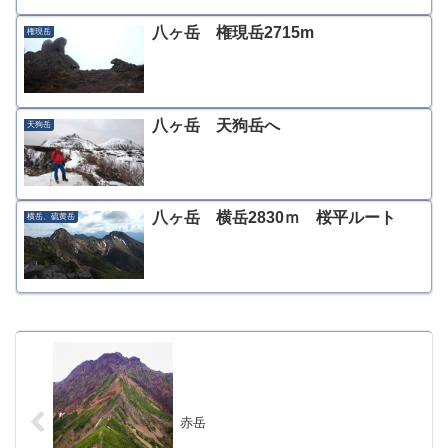
八ヶ岳 権現岳2715m
権現岳
八ヶ岳 天狗岳へ
天狗岳
八ヶ岳 横岳2830ｍ 桜平ルート
横岳、硫黄岳
赤岳