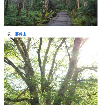
④
蓼科山