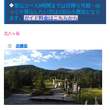
🔷
登山コース8時間までは日帰り可能・ゆ
っくり登山したい方は1泊山小屋泊となり
ます。
ガイド料金はこちらから
北八ヶ岳
①
北横岳