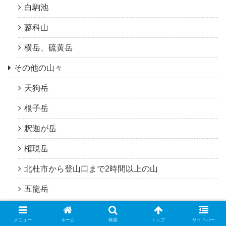
白駒池
蓼科山
横岳、硫黄岳
その他の山々
天狗岳
根子岳
釈迦が岳
権現岳
北杜市から登山口まで2時間以上の山
五龍岳
メニュー
ホーム
検索
トップ
サイドバー