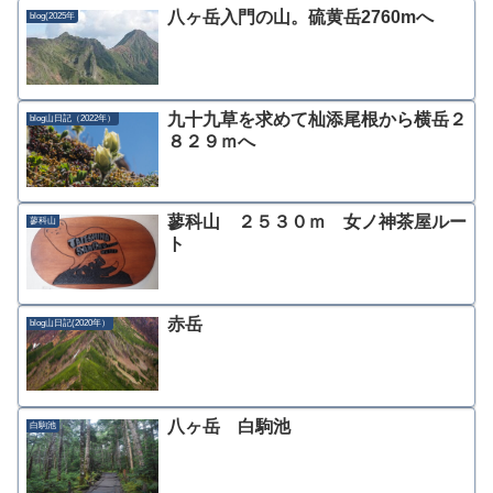
八ヶ岳入門の山。硫黄岳2760mへ
blog(2025年
九十九草を求めて杣添尾根から横岳２
blog山日記（2022年）
８２９ｍへ
蓼科山 ２５３０ｍ 女ノ神茶屋ルー
蓼科山
ト
赤岳
blog山日記(2020年）
八ヶ岳 白駒池
白駒池