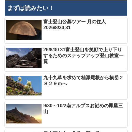
まずは読みたい！
富士登山公募ツアー 月の住人
2026/8/30,31
26/8/30.31富士登山を笑顔で上り下り
するためのステップアップ登山教室一
覧
九十九草を求めて杣添尾根から横岳２
８２９ｍへ
9/30～10/2南アルプスお勧めの鳳凰三
山