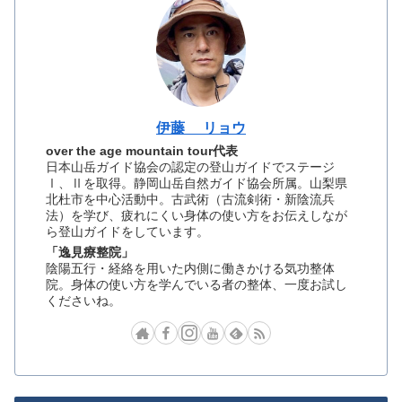
伊藤 リョウ
over the age mountain tour代表
日本山岳ガイド協会の認定の登山ガイドでステージ
Ⅰ、Ⅱを取得。静岡山岳自然ガイド協会所属。山梨県
北杜市を中心活動中。古武術（古流剣術・新陰流兵
法）を学び、疲れにくい身体の使い方をお伝えしなが
ら登山ガイドをしています。
「逸見療整院」
陰陽五行・経絡を用いた内側に働きかける気功整体
院。身体の使い方を学んでいる者の整体、一度お試し
くださいね。