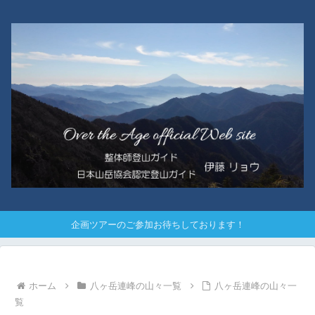
企画ツアーのご参加お待ちしております！
ホーム
八ヶ岳連峰の山々一覧
八ヶ岳連峰の山々一
覧