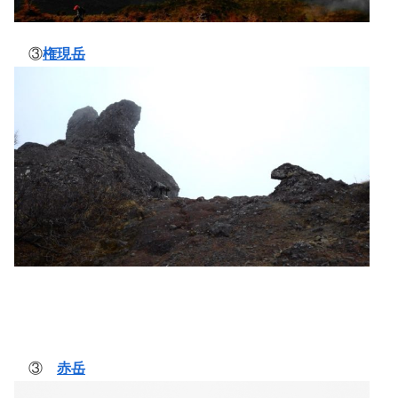
③
権現岳
③
赤岳