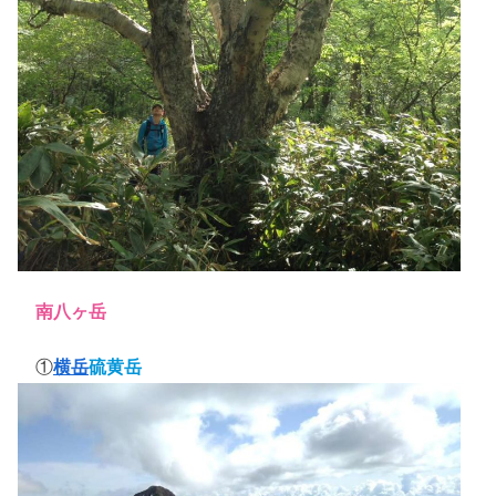
南八ヶ岳
①
横岳
硫黄岳