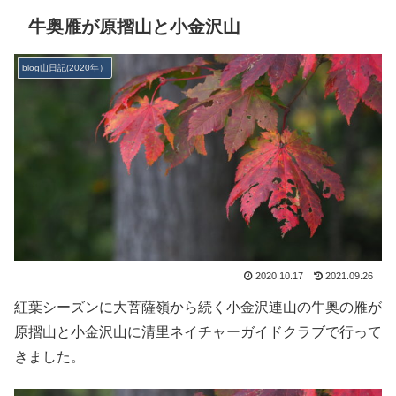
牛奥雁が原摺山と小金沢山
blog山日記(2020年）
2020.10.17
2021.09.26
紅葉シーズンに大菩薩嶺から続く小金沢連山の牛奥の雁が
原摺山と小金沢山に清里ネイチャーガイドクラブで行って
きました。