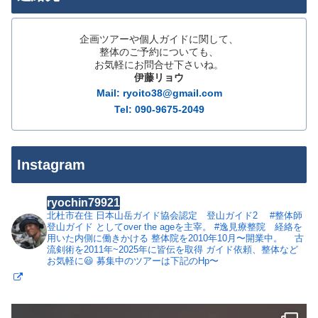
企画ツアーや個人ガイドに関して、
整体のご予約についても、
お気軽にお問合せ下さいね。
伊藤リョウ
Mail: ryoito38@gmail.com
Tel: 090-9675-2049
Instagram
ryochin79921
北杜市在住
日本山岳ガイド協会認定 登山ガイド2
#整体師
登山ガイド としてover the ageを主宰。
#逸見療整院 経絡を
用いた内側に働きかける 整体院を2010年10月〜開業中。
古
流剣術を2011年~2025年に皆伝を取得
ガイド依頼、整体など
お気軽に😃
募集中のツアーは下記のHp〜