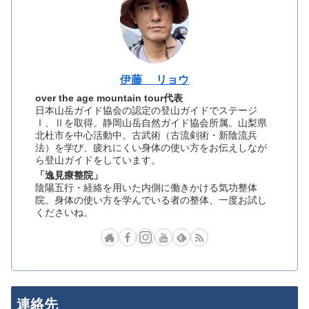
伊藤 リョウ
over the age mountain tour代表
日本山岳ガイド協会の認定の登山ガイドでステージ
Ⅰ、Ⅱを取得。静岡山岳自然ガイド協会所属。山梨県
北杜市を中心活動中。古武術（古流剣術・新陰流兵
法）を学び、疲れにくい身体の使い方をお伝えしなが
ら登山ガイドをしています。
「逸見療整院」
陰陽五行・経絡を用いた内側に働きかける気功整体
院。身体の使い方を学んでいる者の整体、一度お試し
くださいね。
連絡先