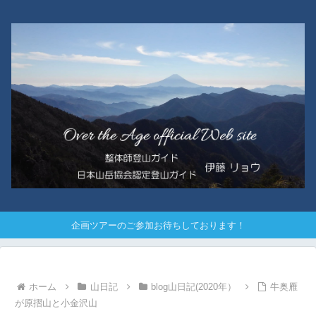
企画ツアーのご参加お待ちしております！
ホーム
山日記
blog山日記(2020年）
牛奥雁
が原摺山と小金沢山