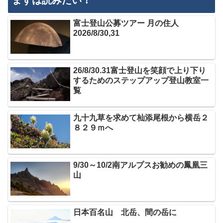
まずは読みたい！
富士登山公募ツアー 月の住人
2026/8/30,31
26/8/30.31富士登山を笑顔で上り下り
するためのステップアップ登山教室一
覧
九十九草を求めて杣添尾根から横岳２
８２９ｍへ
9/30～10/2南アルプスお勧めの鳳凰三
山
日本百名山 北岳、間の岳に