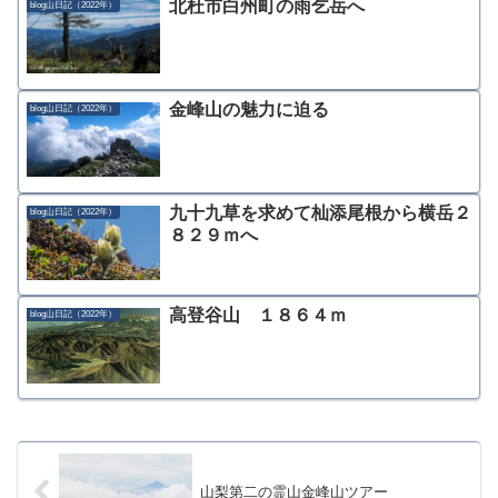
北杜市白州町の雨乞岳へ
blog山日記（2022年）
金峰山の魅力に迫る
blog山日記（2022年）
九十九草を求めて杣添尾根から横岳２
blog山日記（2022年）
８２９ｍへ
高登谷山 １８６４ｍ
blog山日記（2022年）
山梨第二の霊山金峰山ツアー