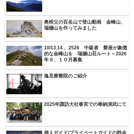
奥秩父の百名山で登山動画 金峰山、
瑞牆山を作ってみました
10/13.14 、2526 中級者 磐座が象徴
的な金峰山を 瑞牆山荘ルート～2026
年９、１０月募集
逸見療整院のご紹介
2025年諏訪大社春宮での奉納演武にて
個人ガイド/プライベートガイドの料金