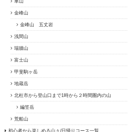
車山
金峰山
金峰山 五丈岩
浅間山
瑞牆山
富士山
甲斐駒ヶ岳
地蔵岳
北杜市から登山口まで1時から２時間圏内の山
編笠岳
荒船山
初心者から楽しめる山々/日帰りコース一覧