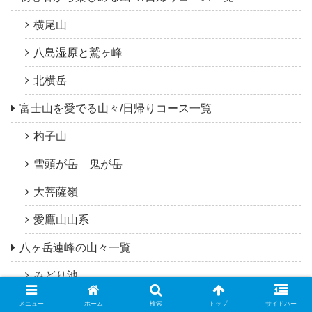
横尾山
八島湿原と鷲ヶ峰
北横岳
富士山を愛でる山々/日帰りコース一覧
杓子山
雪頭が岳 鬼が岳
大菩薩嶺
愛鷹山山系
八ヶ岳連峰の山々一覧
みどり池
白駒池
メニュー
ホーム
検索
トップ
サイドバー