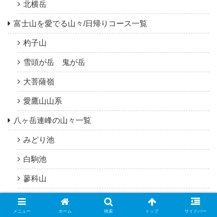
北横岳
富士山を愛でる山々/日帰りコース一覧
杓子山
雪頭が岳 鬼が岳
大菩薩嶺
愛鷹山山系
八ヶ岳連峰の山々一覧
みどり池
白駒池
蓼科山
横岳、硫黄岳
メニュー
ホーム
検索
トップ
サイドバー