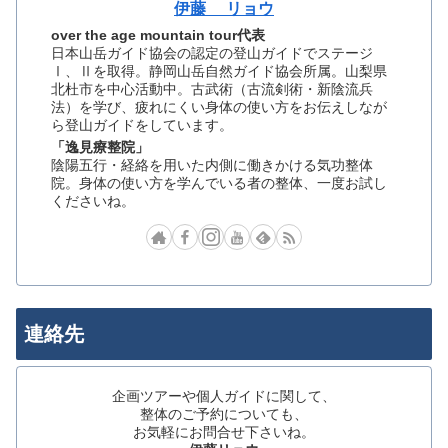
伊藤 リョウ
over the age mountain tour代表
日本山岳ガイド協会の認定の登山ガイドでステージ
Ⅰ、Ⅱを取得。静岡山岳自然ガイド協会所属。山梨県
北杜市を中心活動中。古武術（古流剣術・新陰流兵
法）を学び、疲れにくい身体の使い方をお伝えしなが
ら登山ガイドをしています。
「逸見療整院」
陰陽五行・経絡を用いた内側に働きかける気功整体
院。身体の使い方を学んでいる者の整体、一度お試し
くださいね。
連絡先
企画ツアーや個人ガイドに関して、
整体のご予約についても、
お気軽にお問合せ下さいね。