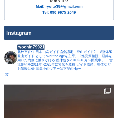
伊藤リョウ
Mail: ryoito38@gmail.com
Tel: 090-9675-2049
Instagram
ryochin79921
北杜市在住
日本山岳ガイド協会認定 登山ガイド2
#整体師
登山ガイド としてover the ageを主宰。
#逸見療整院 経絡を
用いた内側に働きかける 整体院を2010年10月〜開業中。
古
流剣術を2011年~2025年に皆伝を取得
ガイド依頼、整体など
お気軽に😃
募集中のツアーは下記のHp〜