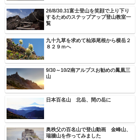
26/8/30.31富士登山を笑顔で上り下り
するためのステップアップ登山教室一
覧
九十九草を求めて杣添尾根から横岳２
８２９ｍへ
9/30～10/2南アルプスお勧めの鳳凰三
山
日本百名山 北岳、間の岳に
奥秩父の百名山で登山動画 金峰山、
瑞牆山を作ってみました