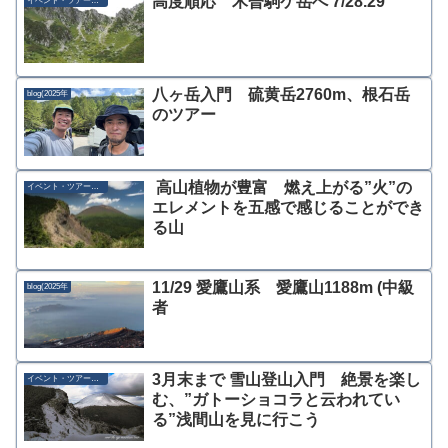
高度順応 木曽駒ケ岳へ 7/28.29
イベント・ツアー募集
八ヶ岳入門 硫黄岳2760m、根石岳
blog(2025年
のツアー
高山植物が豊富 燃え上がる”火”の
イベント・ツアー募集
エレメントを五感で感じることができ
る山
11/29 愛鷹山系 愛鷹山1188m (中級
blog(2025年
者
3月末まで 雪山登山入門 絶景を楽し
イベント・ツアー募集
む、”ガトーショコラと云われてい
る”浅間山を見に行こう