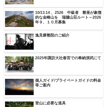
10/13.14 、2526 中級者 磐座が象徴
的な金峰山を 瑞牆山荘ルート～2026
年９、１０月募集
逸見療整院のご紹介
2025年諏訪大社春宮での奉納演武にて
個人ガイド/プライベートガイドの料金
等ご案内
登山に必要な道具