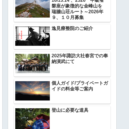
10/13.14 、2526 中級者
磐座が象徴的な金峰山を
瑞牆山荘ルート～2026年
９、１０月募集
逸見療整院のご紹介
2025年諏訪大社春宮での奉
納演武にて
個人ガイド/プライベートガ
イドの料金等ご案内
登山に必要な道具