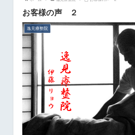
お客様の声 ２
逸見療整院