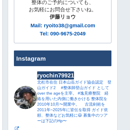
整体のご予約についても、
お気軽にお問合せ下さいね。
伊藤リョウ
Mail: ryoito38@gmail.com
Tel: 090-9675-2049
Instagram
ryochin79921
北杜市在住
日本山岳ガイド協会認定 登
山ガイド2
#整体師登山ガイド として
over the ageを主宰。
#逸見療整院 経
絡を用いた内側に働きかける 整体院を
2010年10月〜開業中。
古流剣術を
2011年~2025年に皆伝を取得
ガイド依
頼、整体などお気軽に😃
募集中のツア
ーは下記のHp〜