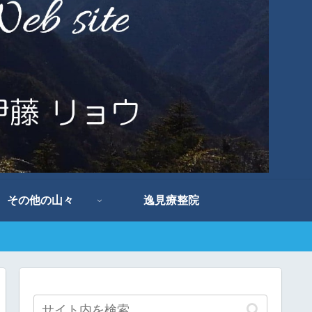
その他の山々
逸見療整院