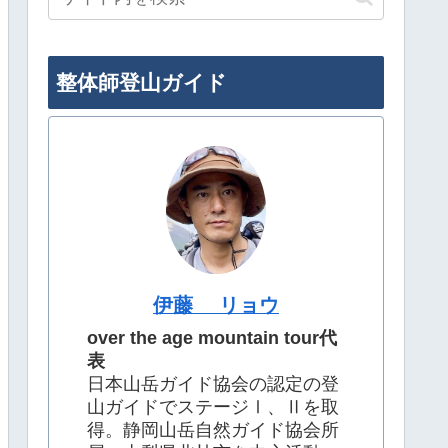
整体師登山ガイド
伊藤 リョウ
over the age mountain tour代
表
日本山岳ガイド協会の認定の登
山ガイドでステージⅠ、Ⅱを取
得。静岡山岳自然ガイド協会所