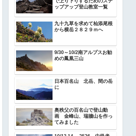
で上り下りするためのステ
ップアップ登山教室一覧
九十九草を求めて杣添尾根
から横岳２８２９ｍへ
9/30～10/2南アルプスお勧
めの鳳凰三山
日本百名山 北岳、間の岳
に
奥秩父の百名山で登山動
画 金峰山、瑞牆山を作っ
てみました