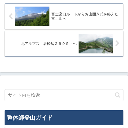
富士宮口ルートからお山開き式を終えた
富士山へ
北アルプス 唐松岳２６９５ｍへ
整体師登山ガイド