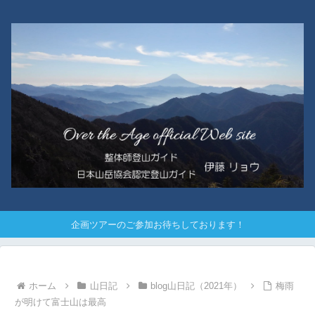
企画ツアーのご参加お待ちしております！
ホーム
山日記
blog山日記（2021年）
梅雨
が明けて富士山は最高