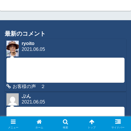
最新のコメント
ryoito
2021.06.05
コメントに感想を寄せて頂き有難う御座います。緊急時はも
ちろんですが、日常のメンテナンスなどもさせてもらってお
りますので、是非またご利用くださいね。今後とも宜しくお
願いします。
お客様の声 ２
ぶん
2021.06.05
初めてコメントさせていただきます。３日ほど前から腰と背
中が痛くてあまりの痛さでメールをさせていただきました
が、夕方お返事をいただき夜にかけて遠隔施術をしていただ
きました。朝起きたら、「な、なんと！痛く...
メニュー
ホーム
検索
トップ
サイドバー