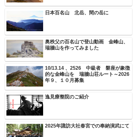
日本百名山 北岳、間の岳に
奥秩父の百名山で登山動画 金峰山、
瑞牆山を作ってみました
10/13.14 、2526 中級者 磐座が象徴
的な金峰山を 瑞牆山荘ルート～2026
年９、１０月募集
逸見療整院のご紹介
2025年諏訪大社春宮での奉納演武にて