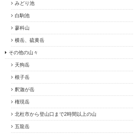
みどり池
白駒池
蓼科山
横岳、硫黄岳
その他の山々
天狗岳
根子岳
釈迦が岳
権現岳
北杜市から登山口まで2時間以上の山
五龍岳