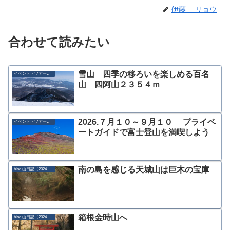
伊藤 リョウ
合わせて読みたい
雪山 四季の移ろいを楽しめる百名
イベント・ツアー募集
山 四阿山２３５４ｍ
2026.７月１０～９月１０ プライベ
イベント・ツアー募集
ートガイドで富士登山を満喫しよう
南の島を感じる天城山は巨木の宝庫
blog 山日記（2024年）
箱根金時山へ
blog 山日記（2024年）