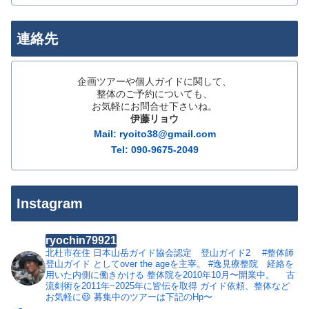
連絡先
企画ツアーや個人ガイドに関して、
整体のご予約についても、
お気軽にお問合せ下さいね。
伊藤リョウ
Mail: ryoito38@gmail.com
Tel: 090-9675-2049
Instagram
ryochin79921
北杜市在住
日本山岳ガイド協会認定 登山ガイド2
#整体師
登山ガイド としてover the ageを主宰。
#逸見療整院 経絡を
用いた内側に働きかける 整体院を2010年10月〜開業中。
古
流剣術を2011年~2025年に皆伝を取得
ガイド依頼、整体など
お気軽に😃
募集中のツアーは下記のHp〜