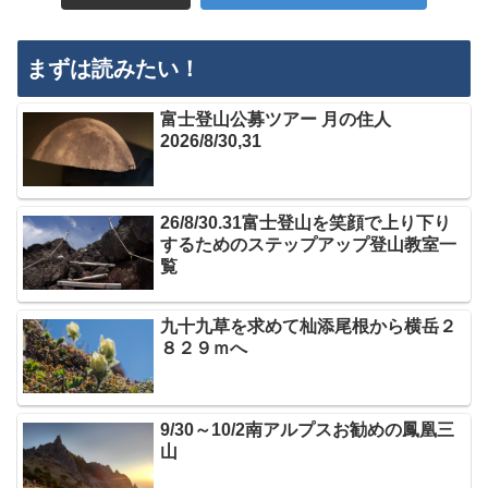
まずは読みたい！
富士登山公募ツアー 月の住人
2026/8/30,31
26/8/30.31富士登山を笑顔で上り下り
するためのステップアップ登山教室一
覧
九十九草を求めて杣添尾根から横岳２
８２９ｍへ
9/30～10/2南アルプスお勧めの鳳凰三
山