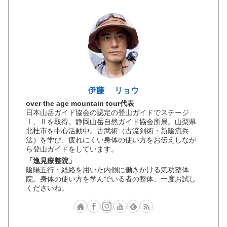
伊藤 リョウ
over the age mountain tour代表
日本山岳ガイド協会の認定の登山ガイドでステージ
Ⅰ、Ⅱを取得。静岡山岳自然ガイド協会所属。山梨県
北杜市を中心活動中。古武術（古流剣術・新陰流兵
法）を学び、疲れにくい身体の使い方をお伝えしなが
ら登山ガイドをしています。
「逸見療整院」
陰陽五行・経絡を用いた内側に働きかける気功整体
院。身体の使い方を学んでいる者の整体、一度お試し
くださいね。