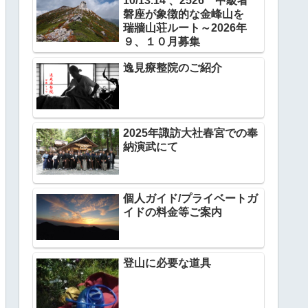
10/13.14 、2526 中級者
磐座が象徴的な金峰山を
瑞牆山荘ルート～2026年
９、１０月募集
逸見療整院のご紹介
2025年諏訪大社春宮での奉
納演武にて
個人ガイド/プライベートガ
イドの料金等ご案内
登山に必要な道具