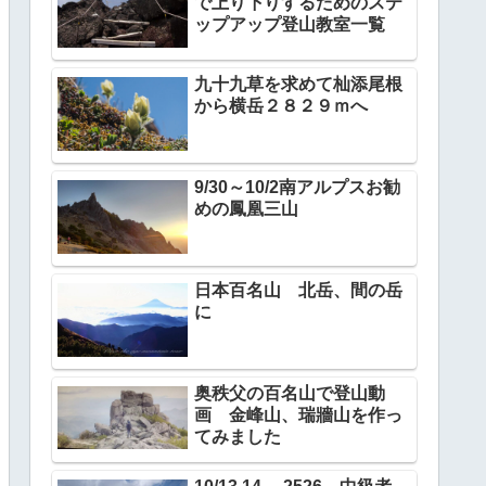
で上り下りするためのステ
ップアップ登山教室一覧
九十九草を求めて杣添尾根
から横岳２８２９ｍへ
9/30～10/2南アルプスお勧
めの鳳凰三山
日本百名山 北岳、間の岳
に
奥秩父の百名山で登山動
画 金峰山、瑞牆山を作っ
てみました