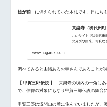
槍が鞘
に供えられていた木札です。日にちも
真楽寺（御代田町
このサイトでは御代田
の見所や由来、写真な
www.nagareki.com
調べてみると由緒あるお寺さんであることが
【 甲賀三郎伝説 】
－真楽寺の境内の一角にあ
で、信仰の対象にもなり甲賀三郎伝説の舞台
甲賀三郎は浅間山の麓に住んでいましたが、