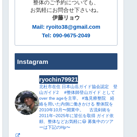
整体のご予約についても、
お気軽にお問合せ下さいね。
伊藤リョウ
Mail: ryoito38@gmail.com
Tel: 090-9675-2049
Instagram
ryochin79921
北杜市在住
日本山岳ガイド協会認定 登
山ガイド2
#整体師登山ガイド として
over the ageを主宰。
#逸見療整院 経
絡を用いた内側に働きかける 整体院を
2010年10月〜開業中。
古流剣術を
2011年~2025年に皆伝を取得
ガイド依
頼、整体などお気軽に😃
募集中のツア
ーは下記のHp〜