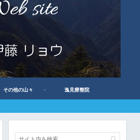
その他の山々
逸見療整院