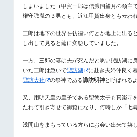
しまいました（甲賀三郎は信濃国望月の領主
権守諏胤の３男とも、近江甲賀出身とも云わ
三郎は地下の世界を彷徨い何とか地上に出る
し出して見ると龍に変態していました。
一方、三郎の妻は夫が死んだと思い諏訪湖に
いた三郎は急いで
諏訪湖
に赴き夫婦仲良く
諏訪大社
の祭神である
諏訪明神
と呼ばれる
又、用明天皇の皇子である聖徳太子も真楽寺
たれて引き寄せて御覧になり、何時しか「七
浅間山をまもっている方らにお会い出来て嬉