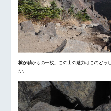
槍が鞘
からの一枚。この山の魅力はこのどっ
か。