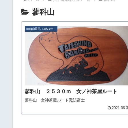
蓼科山
blog山日記（2021年）
蓼科山 ２５３０ｍ 女ノ神茶屋ルート
蓼科山 女神茶屋ルート諏訪富士
2021.06.