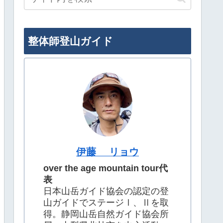
整体師登山ガイド
伊藤 リョウ
over the age mountain tour代
表
日本山岳ガイド協会の認定の登
山ガイドでステージⅠ、Ⅱを取
得。静岡山岳自然ガイド協会所