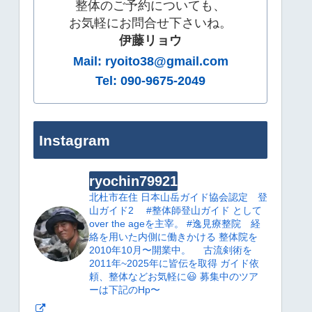
整体のご予約についても、
お気軽にお問合せ下さいね。
伊藤リョウ
Mail: ryoito38@gmail.com
Tel: 090-9675-2049
Instagram
ryochin79921
北杜市在住
日本山岳ガイド協会認定 登
山ガイド2
#整体師登山ガイド として
over the ageを主宰。
#逸見療整院 経
絡を用いた内側に働きかける 整体院を
2010年10月〜開業中。
古流剣術を
2011年~2025年に皆伝を取得
ガイド依
頼、整体などお気軽に😃
募集中のツア
ーは下記のHp〜