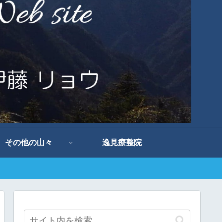
その他の山々
逸見療整院