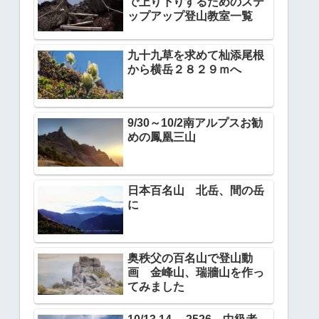
で上り下りするためのステ
ップアップ登山教室一覧
九十九草を求めて杣添尾根
から横岳２８２９ｍへ
9/30～10/2南アルプスお勧
めの鳳凰三山
日本百名山 北岳、間の岳
に
奥秩父の百名山で登山動
画 金峰山、瑞牆山を作っ
てみました