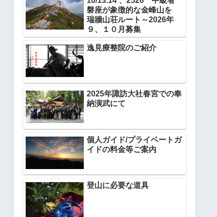
10/13.14 、2526 中級者
磐座が象徴的な金峰山を
瑞牆山荘ルート～2026年
９、１０月募集
逸見療整院のご紹介
2025年諏訪大社春宮での奉
納演武にて
個人ガイド/プライベートガ
イドの料金等ご案内
登山に必要な道具