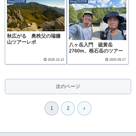
blog(2025年
blog(2025年
秋広がる 奥秩父の瑞牆
山ツアーレポ
八ヶ岳入門 硫黄岳
2760m、根石岳のツアー
2025.10.12
2025.09.17
次のページ
次
1
2
へ