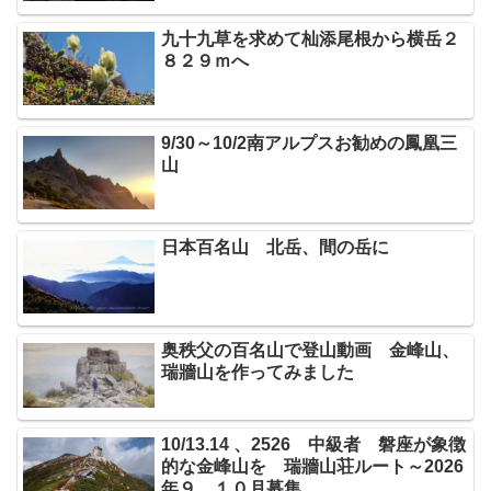
九十九草を求めて杣添尾根から横岳２
８２９ｍへ
9/30～10/2南アルプスお勧めの鳳凰三
山
日本百名山 北岳、間の岳に
奥秩父の百名山で登山動画 金峰山、
瑞牆山を作ってみました
10/13.14 、2526 中級者 磐座が象徴
的な金峰山を 瑞牆山荘ルート～2026
年９、１０月募集