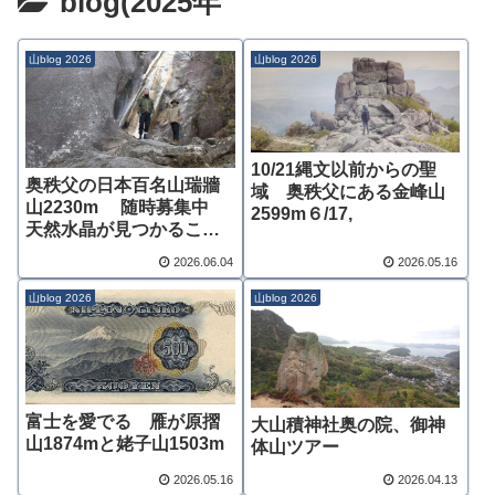
blog(2025年
山blog 2026
山blog 2026
10/21縄文以前からの聖
奥秩父の日本百名山瑞牆
域 奥秩父にある金峰山
山2230m 随時募集中
2599m６/17,
天然水晶が見つかること
もあります
2026.06.04
2026.05.16
山blog 2026
山blog 2026
富士を愛でる 雁が原摺
大山積神社奥の院、御神
山1874mと姥子山1503m
体山ツアー
2026.05.16
2026.04.13