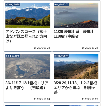
山blog 2026
blog(2025年
アドバンスコース（富士
11/29 愛鷹山系 愛鷹山
山など既に登られた方向
1188m (中級者
け）
2026.01.24
2025.11.24
blog(2025年
blog(2025年
3/4.11/17.12/1箱根エリア
3/28.29,11/18、1２/2箱根
より選ぼう （初級編）
エリアから選ぶ 明神ヶ
岳
2025.11.24
2025.11.23