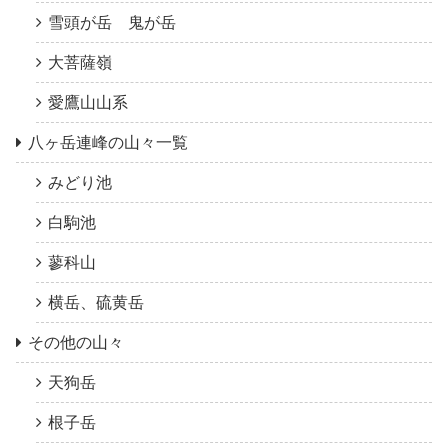
雪頭が岳 鬼が岳
大菩薩嶺
愛鷹山山系
八ヶ岳連峰の山々一覧
みどり池
白駒池
蓼科山
横岳、硫黄岳
その他の山々
天狗岳
根子岳