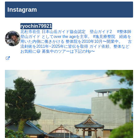
Instagram
ryochin79921
北杜市在住
日本山岳ガイド協会認定 登山ガイド2
#整体師
登山ガイド としてover the ageを主宰。
#逸見療整院 経絡を
用いた内側に働きかける 整体院を2010年10月〜開業中。
古
流剣術を2011年~2025年に皆伝を取得
ガイド依頼、整体など
お気軽に😃
募集中のツアーは下記のHp〜