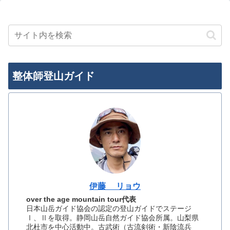
整体師登山ガイド
伊藤 リョウ
over the age mountain tour代表
日本山岳ガイド協会の認定の登山ガイドでステージ
Ⅰ、Ⅱを取得。静岡山岳自然ガイド協会所属。山梨県
北杜市を中心活動中。古武術（古流剣術・新陰流兵